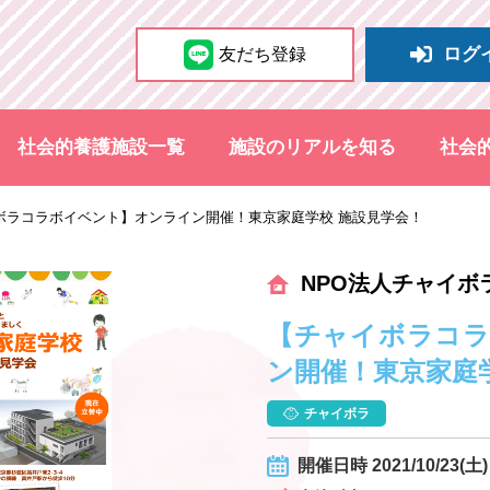
ログ
友だち登録
社会的養護施設一覧
施設のリアルを知る
社会
ボラコラボイベント】オンライン開催！東京家庭学校 施設見学会！
NPO法人チャイボ
【チャイボラコ
ン開催！東京家庭
チャイボラ
開催日時 2021/10/23(土) 