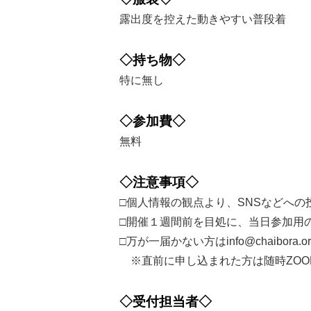
露出度を控えた動きやすい普段着
◇持ち物◇
特に無し
◇参加費◇
無料
◇注意事項◇
□個人情報の観点より、SNSなどへ
□開催１週間前を目処に、当日参加用の
□万が一届かない方はinfo@chaibor
※直前に申し込まれた方は随時ZOO
◇受付担当者◇