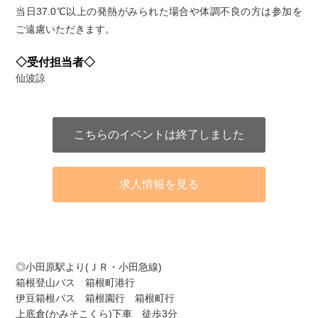
当日37.0℃以上の発熱がみられた場合や体調不良の方は参加を
ご遠慮いただきます。
◇受付担当者◇
仙波諒
こちらのイベントは終了しました
求人情報を見る
アクセス
◎小田原駅より(ＪＲ・小田急線)
箱根登山バス 箱根町港行
伊豆箱根バス 箱根園行 箱根町行
上底倉(かみそこくら)下車 徒歩3分