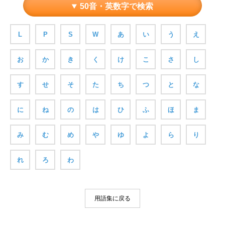
50音・英数字で検索
L
P
S
W
あ
い
う
え
お
か
き
く
け
こ
さ
し
す
せ
そ
た
ち
つ
と
な
に
ね
の
は
ひ
ふ
ほ
ま
み
む
め
や
ゆ
よ
ら
り
れ
ろ
わ
用語集に戻る