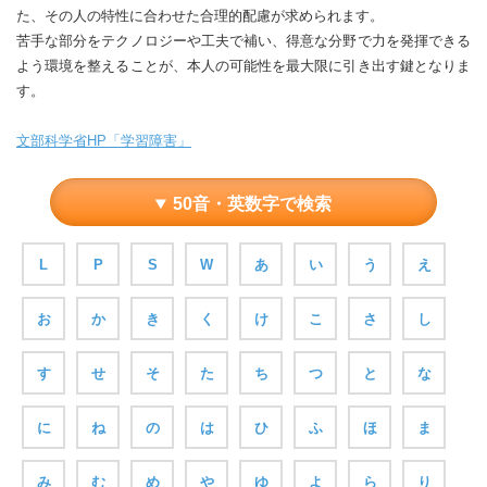
た、その人の特性に合わせた合理的配慮が求められます。
苦手な部分をテクノロジーや工夫で補い、得意な分野で力を発揮できる
よう環境を整えることが、本人の可能性を最大限に引き出す鍵となりま
す。
文部科学省HP「学習障害」
50音・英数字で検索
L
P
S
W
あ
い
う
え
お
か
き
く
け
こ
さ
し
す
せ
そ
た
ち
つ
と
な
に
ね
の
は
ひ
ふ
ほ
ま
み
む
め
や
ゆ
よ
ら
り