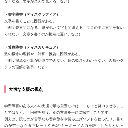
なくなる、文字が歪んで見える、など）
・書字障害（ディスグラフィア）：
文字を書くことに困難がある。
（例：鏡文字になる、形が似た文字を間違える、マスの中に文字を収め
られない、文章を書くのが極端に遅い、など）
・算数障害（ディスカリキュア）：
数の概念の理解や、計算・推論に困難がある。
（例：簡単な計算が暗算でできない、位の概念がわからない、図形やグ
ラフの理解が苦手、など）
大切な支援の視点
学習障害のある人への支援で最も重要なのは、「もっと努力させる」こ
とではなく、「困難を補う、別の方法を一緒に探す」ことです。
例えば、読むのが苦手なら音声教材や読み上げソフトを使ったり、書く
のが苦手ならタブレットやPCのキーボード入力を許可したりといっ