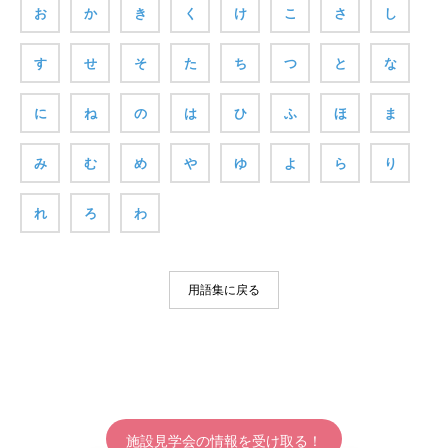
お
か
き
く
け
こ
さ
し
す
せ
そ
た
ち
つ
と
な
に
ね
の
は
ひ
ふ
ほ
ま
み
む
め
や
ゆ
よ
ら
り
れ
ろ
わ
用語集に戻る
施設見学会の情報を受け取る！