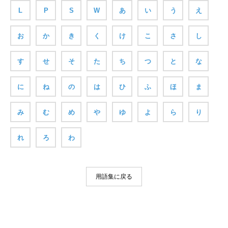
L
P
S
W
あ
い
う
え
お
か
き
く
け
こ
さ
し
す
せ
そ
た
ち
つ
と
な
に
ね
の
は
ひ
ふ
ほ
ま
み
む
め
や
ゆ
よ
ら
り
れ
ろ
わ
用語集に戻る