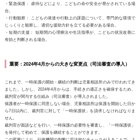
・緊急保護： 虐待などにより、こどもの命や安全が脅かされている場
合。
・行動観察： こどもの発達や行動上の課題について、専門的な環境で
じっくりと観察し、適切な援助方針を立てる必要がある場合。
・短期の支援： 短期間の心理療法や生活指導が、こどもの状況改善に
有効と判断される場合。
重要：2024年4月からの大きな変更点（司法審査の導入）
これまで、一時保護の開始・継続の判断は児童相談所のみで行われてき
ました。しかし、2024年4月からは、手続きの適正さを確保するため、
裁判官が関与する仕組み（司法審査）が導入されました。
保護者が一時保護に同意しない場合、児童相談所は保護を開始した日か
ら7日以内に、裁判官に対して「一時保護状」を請求しなければなりま
せん。
裁判官が面談などを行い、一時保護の必要性を審査し、「一時保護状」
を発付して初めて、保護を継続することができます。
この変更により、行政機関の判断に司法的なチェックが入ることで、よ