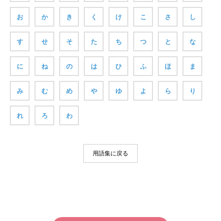
お
か
き
く
け
こ
さ
し
す
せ
そ
た
ち
つ
と
な
に
ね
の
は
ひ
ふ
ほ
ま
み
む
め
や
ゆ
よ
ら
り
れ
ろ
わ
用語集に戻る