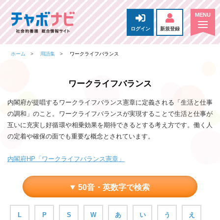
ログイン
新規登録
ホーム
用語集
ワークライフバランス
ワークライフバランス
内閣府が提唱するワークライフバランス憲章に定義される「生活と仕事
の調和」のこと。ワークライフバランスが実現することで生活と仕事が
互いに充実し好循環や相乗効果を期待できるとする考え方です。働く人
の定着や確保の面でも重要な概念とされています。
内閣府HP「ワークライフバランス憲章」
50音・英数字で検索
L
P
S
W
あ
い
う
え