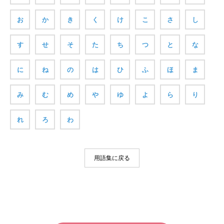
お
か
き
く
け
こ
さ
し
す
せ
そ
た
ち
つ
と
な
に
ね
の
は
ひ
ふ
ほ
ま
み
む
め
や
ゆ
よ
ら
り
れ
ろ
わ
用語集に戻る