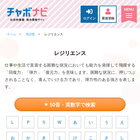
ログイン
新規登録
ホーム
用語集
レジリエンス
レジリエンス
仕事や生活で直面する困難な状況においても能力を発揮して飛躍する
「回復力」「弾力」「復元力」を意味します。困難な状況に、押しつぶ
されることなく、進んでいける力であり、弾力性のある強さを表しま
す。
50音・英数字で検索
L
P
S
W
あ
い
う
え
お
か
き
く
け
こ
さ
し