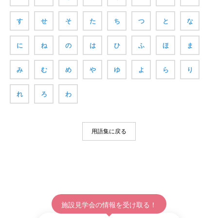
す
せ
そ
た
ち
つ
と
な
に
ね
の
は
ひ
ふ
ほ
ま
み
む
め
や
ゆ
よ
ら
り
れ
ろ
わ
用語集に戻る
施設見学会の情報を受け取る！