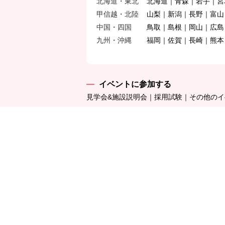
北海道・東北
北海道
青森
岩手
宮
甲信越・北陸
山梨
新潟
長野
富山
中国・四国
鳥取
島根
岡山
広島
九州・沖縄
福岡
佐賀
長崎
熊本
イベントに参加する
見学会&施設説明会
採用試験
その他のイ
施設をもっと知る
社会的養護施設一覧
地図から探す
施設
社会的養護を学ぶ
社会的養護の基礎知識
社会的養護とは
就活ガイド
職員インタビュー
実習につ
運営団体
チャボナビNews
連盟・協