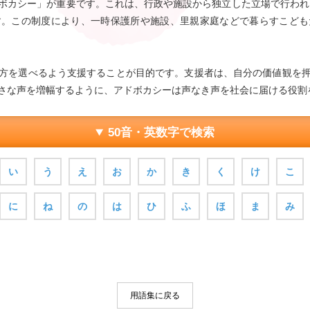
ボカシー」が重要です。これは、行政や施設から独立した立場で行われる
す。この制度により、一時保護所や施設、里親家庭などで暮らすこども
方を選べるよう支援することが目的です。支援者は、自分の価値観を
さな声を増幅するように、アドボカシーは声なき声を社会に届ける役割
50音・英数字で検索
い
う
え
お
か
き
く
け
こ
に
ね
の
は
ひ
ふ
ほ
ま
み
用語集に戻る