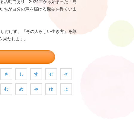
活動であり、2024年から始まった「児
たちが自分の声を届ける機会を得ていま
押し付けず、「その人らしい生き方」を尊
を果たします。
さ
し
す
せ
そ
む
め
や
ゆ
よ