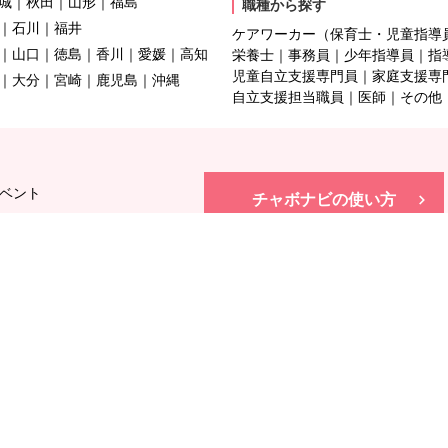
城
秋田
山形
福島
職種から探す
石川
福井
ケアワーカー（保育士・児童指導
山口
徳島
香川
愛媛
高知
栄養士
事務員
少年指導員
指
児童自立支援専門員
家庭支援専
大分
宮崎
鹿児島
沖縄
自立支援担当職員
医師
その他
ベント
チャボナビの使い方
のおたより
施設へのQ&A
公式SNS
施設の概要
施設の仕事
いて
用語集
議会
ご寄付について
全国施設一覧
このサイトについて
利用規約