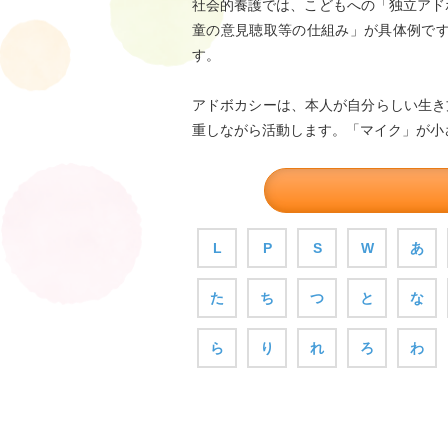
社会的養護では、こどもへの「独立アド
童の意見聴取等の仕組み」が具体例で
す。
アドボカシーは、本人が自分らしい生き
重しながら活動します。「マイク」が小
L
P
S
W
あ
た
ち
つ
と
な
ら
り
れ
ろ
わ