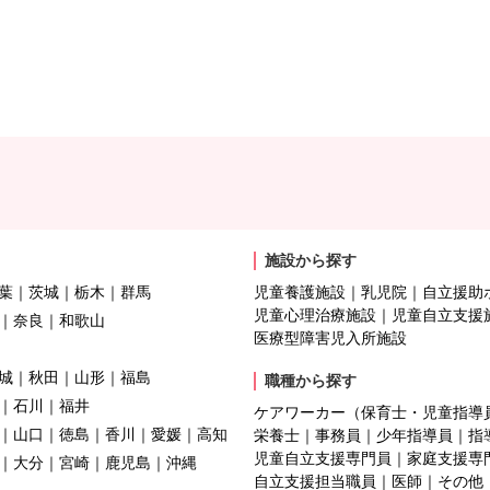
施設から探す
葉
茨城
栃木
群馬
児童養護施設
乳児院
自立援助
児童心理治療施設
児童自立支援
奈良
和歌山
医療型障害児入所施設
城
秋田
山形
福島
職種から探す
石川
福井
ケアワーカー（保育士・児童指導
山口
徳島
香川
愛媛
高知
栄養士
事務員
少年指導員
指
児童自立支援専門員
家庭支援専
大分
宮崎
鹿児島
沖縄
自立支援担当職員
医師
その他