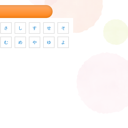
さ
し
す
せ
そ
む
め
や
ゆ
よ