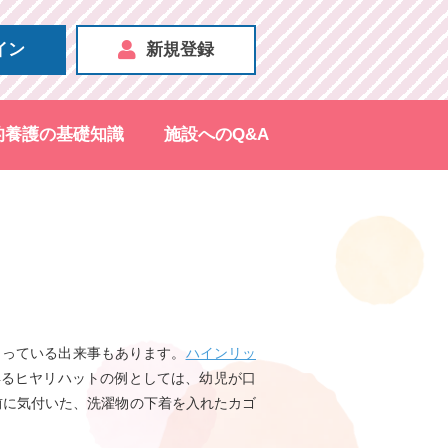
イン
新規登録
的養護の基礎知識
施設へのQ&A
まっている出来事もあります。
ハインリッ
得るヒヤリハットの例としては、幼児が口
前に気付いた、洗濯物の下着を入れたカゴ