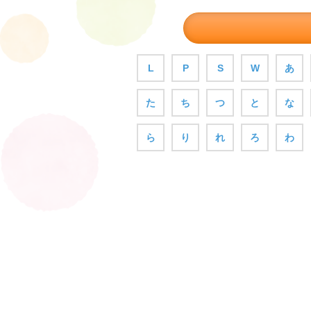
L
P
S
W
あ
た
ち
つ
と
な
ら
り
れ
ろ
わ