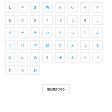
L
P
S
W
あ
い
う
え
お
か
き
く
け
こ
さ
し
す
せ
そ
た
ち
つ
と
な
に
ね
の
は
ひ
ふ
ほ
ま
み
む
め
や
ゆ
よ
ら
り
れ
ろ
わ
用語集に戻る