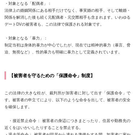
・対象となる「配偶者」：
法律上の婚姻関係にある相手だけでなく、事実婚の相手、そして離婚・
関係を解消した後も続く元配偶者・元交際相手も含まれます。いわゆる
デートDVの被害者も、この法律で保護される対象です。
・対象となる「暴力」：
制定当初は身体的暴力が中心でしたが、現在では精神的暴力（暴言、脅
迫、無視など）、性的暴力も明確に暴力として定義されています。
【被害者を守るための「保護命令」制度】
この法律の大きな柱が、裁判所が加害者に対して出す「保護命令」で
す。被害者の申立てにより、以下のような命令を出して、被害者の安全
を確保します。
・接近禁止命令： 被害者の身辺につきまとったり、住居や勤務先の
近くをはいかいしたりすることを禁止する。
・退去等命令： 被害者が同居から逃れる準備をする間、加害者に家か