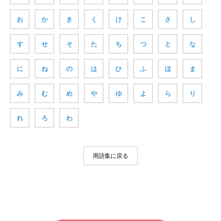
お
か
き
く
け
こ
さ
し
す
せ
そ
た
ち
つ
と
な
に
ね
の
は
ひ
ふ
ほ
ま
み
む
め
や
ゆ
よ
ら
り
れ
ろ
わ
用語集に戻る