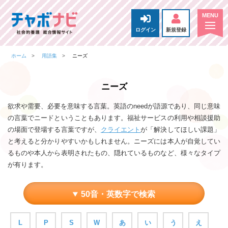
ログイン
新規登録
ホーム
用語集
ニーズ
ニーズ
欲求や需要、必要を意味する言葉。英語のneedが語源であり、同じ意味
の言葉でニードということもあります。福祉サービスの利用や相談援助
の場面で登場する言葉ですが、
クライエント
が「解決してほしい課題」
と考えると分かりやすいかもしれません。ニーズには本人が自覚してい
るものや本人から表明されたもの、隠れているものなど、様々なタイプ
が有ります。
50音・英数字で検索
L
P
S
W
あ
い
う
え