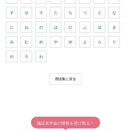
す
せ
そ
た
ち
つ
と
な
に
ね
の
は
ひ
ふ
ほ
ま
み
む
め
や
ゆ
よ
ら
り
れ
ろ
わ
用語集に戻る
施設見学会の情報を受け取る！