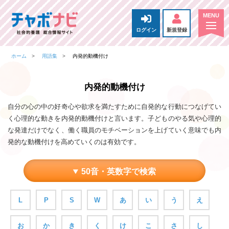
ログイン
新規登録
ホーム
用語集
内発的動機付け
内発的動機付け
自分の心の中の好奇心や欲求を満たすために自発的な行動につなげてい
く心理的な動きを内発的動機付けと言います。子どものやる気や心理的
な発達だけでなく、働く職員のモチベーションを上げていく意味でも内
発的な動機付けを高めていくのは有効です。
50音・英数字で検索
L
P
S
W
あ
い
う
え
お
か
き
く
け
こ
さ
し