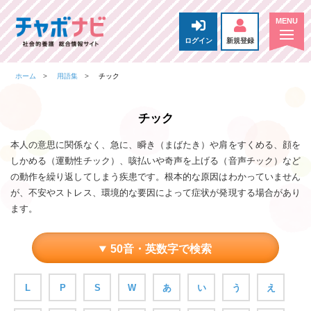
ログイン
新規登録
ホーム
用語集
チック
チック
本人の意思に関係なく、急に、瞬き（まばたき）や肩をすくめる、顔を
しかめる（運動性チック）、咳払いや奇声を上げる（音声チック）など
の動作を繰り返してしまう疾患です。根本的な原因はわかっていません
が、不安やストレス、環境的な要因によって症状が発現する場合があり
ます。
50音・英数字で検索
L
P
S
W
あ
い
う
え