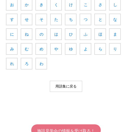
お
か
き
く
け
こ
さ
し
す
せ
そ
た
ち
つ
と
な
に
ね
の
は
ひ
ふ
ほ
ま
み
む
め
や
ゆ
よ
ら
り
れ
ろ
わ
用語集に戻る
施設見学会の情報を受け取る！