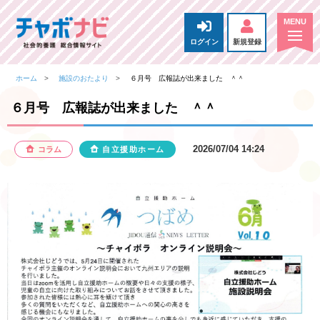
ログイン
新規登録
ホーム
施設のおたより
６月号 広報誌が出来ました ＾＾
６月号 広報誌が出来ました ＾＾
2026/07/04 14:24
コラム
自立援助ホーム