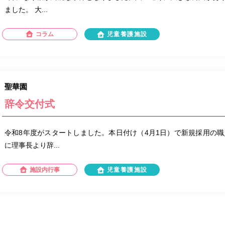
ました。 大...
コラム
児童養護施設
聖華園
辞令交付式
令和8年度がスタートしました。本日付け（4月1日）で新規採用の職
に理事長より辞...
施設内行事
児童養護施設