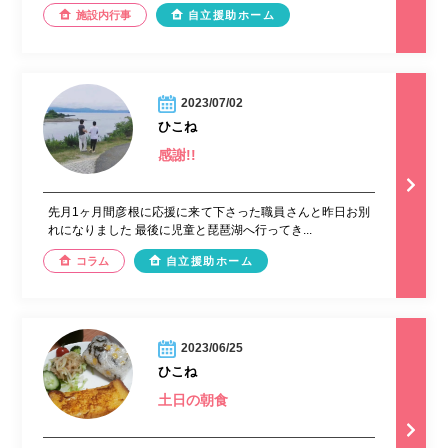
施設内行事
自立援助ホーム
2023/07/02
ひこね
感謝!!
先月1ヶ月間彦根に応援に来て下さった職員さんと昨日お別
れになりました 最後に児童と琵琶湖へ行ってき...
コラム
自立援助ホーム
2023/06/25
ひこね
土日の朝食