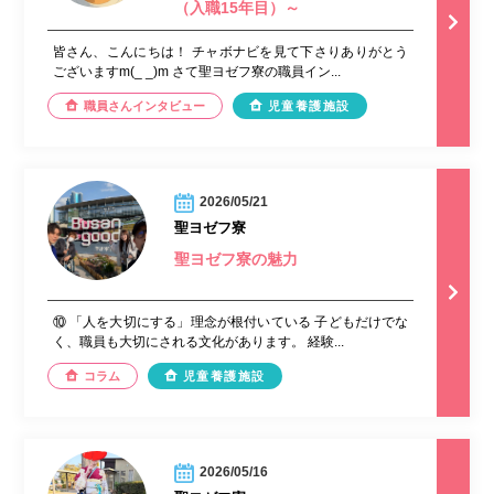
（入職15年目）～
皆さん、こんにちは！ チャボナビを見て下さりありがとう
ございますm(_ _)m さて聖ヨゼフ寮の職員イン...
職員さんインタビュー
児童養護施設
2026/05/21
聖ヨゼフ寮
聖ヨゼフ寮の魅力
⑩ 「人を大切にする」理念が根付いている 子どもだけでな
く、職員も大切にされる文化があります。 経験...
コラム
児童養護施設
2026/05/16