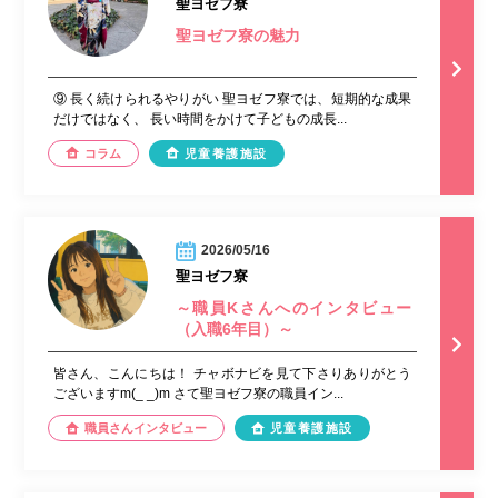
聖ヨゼフ寮
聖ヨゼフ寮の魅力
⑨ 長く続けられるやりがい 聖ヨゼフ寮では、短期的な成果
だけではなく、 長い時間をかけて子どもの成長...
コラム
児童養護施設
2026/05/16
聖ヨゼフ寮
～職員Kさんへのインタビュー
（入職6年目）～
皆さん、こんにちは！ チャボナビを見て下さりありがとう
ございますm(_ _)m さて聖ヨゼフ寮の職員イン...
職員さんインタビュー
児童養護施設