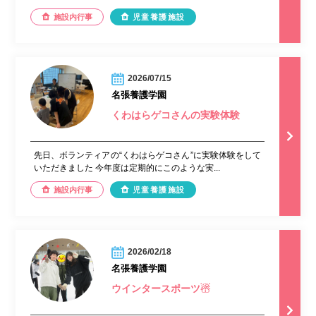
施設内行事
児童養護施設
2026/07/15
名張養護学園
くわはらゲコさんの実験体験
先日、ボランティアの“くわはらゲコさん”に実験体験をして
いただきました 今年度は定期的にこのような実...
施設内行事
児童養護施設
2026/02/18
名張養護学園
ウインタースポーツ☃