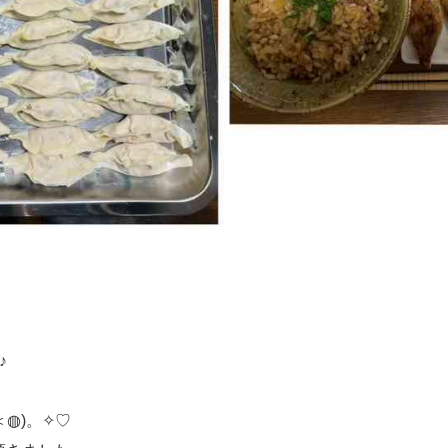
♪
◍)。✧♡