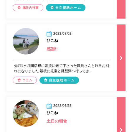
施設内行事
自立援助ホーム
2023/07/02
ひこね
感謝!!
先月1ヶ月間彦根に応援に来て下さった職員さんと昨日お別
れになりました 最後に児童と琵琶湖へ行ってき...
コラム
自立援助ホーム
2023/06/25
ひこね
土日の朝食