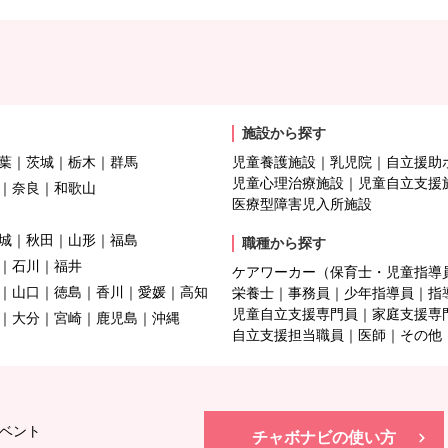
施設から探す
葉
茨城
栃木
群馬
児童養護施設
乳児院
自立援助
児童心理治療施設
児童自立支援
奈良
和歌山
医療型障害児入所施設
城
秋田
山形
福島
職種から探す
石川
福井
ケアワーカー（保育士・児童指導
山口
徳島
香川
愛媛
高知
栄養士
事務員
少年指導員
指
児童自立支援専門員
家庭支援専
大分
宮崎
鹿児島
沖縄
自立支援担当職員
医師
その他
ベント
チャボナビの使い方