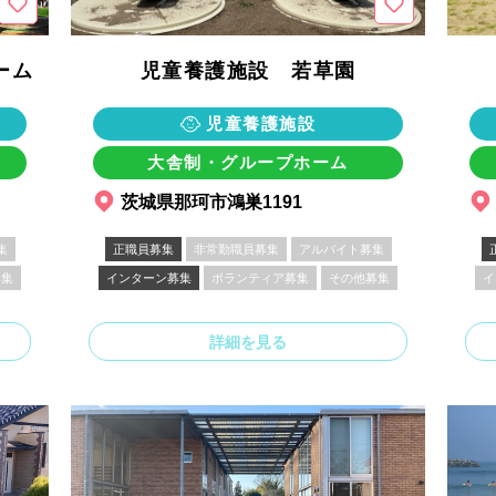
ーム
児童養護施設 若草園
児童養護施設
大舎制・グループホーム
茨城県那珂市鴻巣1191
集
正職員募集
非常勤職員募集
アルバイト募集
募集
インターン募集
ボランティア募集
その他募集
イ
詳細を見る