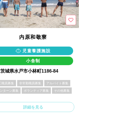
内原和敬寮
児童養護施設
小舎制
茨城県水戸市小林町1186-84
正職員募集
非常勤職員募集
アルバイト募集
ンターン募集
ボランティア募集
その他募集
詳細を見る