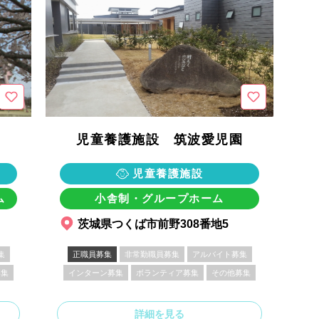
児童養護施設 筑波愛児園
児童養護施設
ム
小舎制・グループホーム
茨城県つくば市前野308番地5
集
正職員募集
非常勤職員募集
アルバイト募集
募集
インターン募集
ボランティア募集
その他募集
詳細を見る