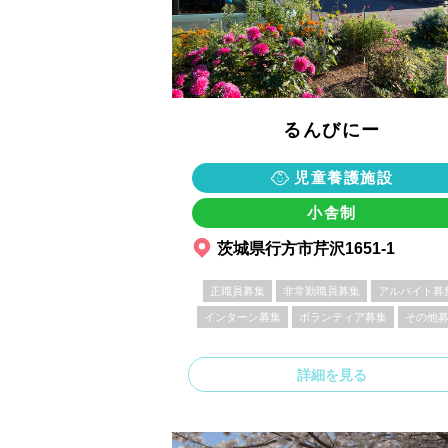
るんびにー
児童養護施設
小舎制
茨城県行方市芹沢1651-1
正職員募集
非常勤職員募集
アルバイト募
インターン募集
ボランティア募集
その他
詳細を見る