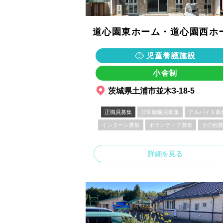
道心園東ホーム・道心園西ホ
児童養護施設
小舎制
茨城県土浦市並木3-18-5
正職員募集
非常勤職員募集
アルバイト募
インターン募集
ボランティア募集
その他
詳細を見る