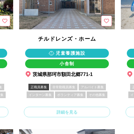
チルドレンズ・ホーム
児童養護施設
小舎制
茨城県那珂市額田北郷771-1
集
正職員募集
非常勤職員募集
アルバイト募集
募集
インターン募集
ボランティア募集
その他募集
イ
詳細を見る