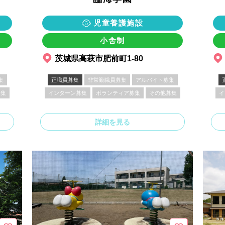
児童養護施設
小舎制
茨城県高萩市肥前町1-80
集
正職員募集
非常勤職員募集
アルバイト募集
募集
インターン募集
ボランティア募集
その他募集
イ
詳細を見る