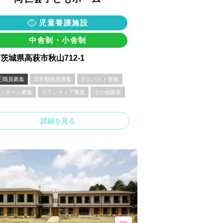
児童養護施設
中舎制・小舎制
茨城県高萩市秋山712-1
正職員募集
非常勤職員募集
アルバイト募集
ンターン募集
ボランティア募集
その他募集
詳細を見る