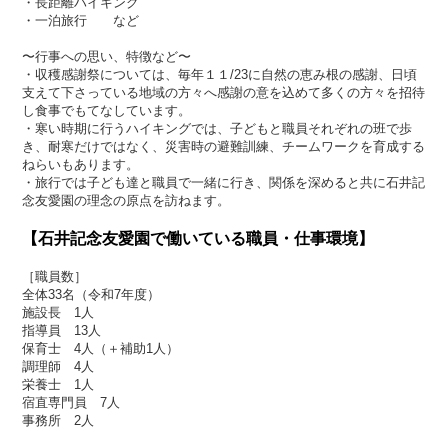
・長距離ハイキング
・一泊旅行 など
〜行事への思い、特徴など〜
・収穫感謝祭については、毎年１１/23に自然の恵み根の感謝、日頃
支えて下さっている地域の方々へ感謝の意を込めて多くの方々を招待
し食事でもてなしています。
・寒い時期に行うハイキングでは、子どもと職員それぞれの班で歩
き、耐寒だけではなく、災害時の避難訓練、チームワークを育成する
ねらいもあります。
・旅行では子ども達と職員で一緒に行き、関係を深めると共に石井記
念友愛園の理念の原点を訪ねます。
【石井記念友愛園で働いている職員・仕事環境】
［職員数］
全体33名（令和7年度）
施設長 1人
指導員 13人
保育士 4人（＋補助1人）
調理師 4人
栄養士 1人
宿直専門員 7人
事務所 2人