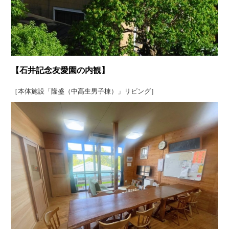
【石井記念友愛園の内観】
［本体施設「隆盛（中高生男子棟）」リビング］