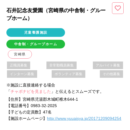
石井記念友愛園（宮崎県
の中舎制・グルー
プホーム
）
児童養護施設
中舎制・グループホーム
宮崎県
正職員募集
非常勤職員募集
アルバイト募集
インターン募集
ボランティア募集
その他募集
※施設に直接連絡する場合
「
チャボナビを見ました
」と伝えるとスムーズです。
【住所】
宮崎県児湯郡木城町椎木644-1
【電話番号】
0983-32-2025
【子どもの定員数】
47名
【施設ホームページ】
http://www.yuuaisya.jp/20171209094254