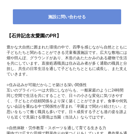
施設に問い合わせる
【石井記念友愛園のPR】
豊かな大自然に囲まれた環境の中で、四季を感じながら自然とともに
子どもたちと関わることができる児童養護施設です。広大な敷地には
畑や田んぼ、グラウンドがあり、木造のあたたかみのある建物で生活
を共にしています。直接処遇職員は住み込み者が多く通勤の職員と分
担し、共生の日常生活を通して子どもたちとともに成長し、また支え
ていきます。
○住み込みが可能だからこそ築ける深い関係性
互いのプライバシーは大切にしながらも、一般家庭のように24時間
同じ空間で生活を共にすることで、日々の小さな変化に気づきやす
く、子どもとの信頼関係をより深く築くことができます。食事や何気
ない会話を重ねる中で関係性が育まれ「卒園まで関わり続けたい」と
思いをもって働く職員も多いです。日々成長する子ども達の姿を誰よ
りも近くで見届ける環境は当園（当法人）ならではです。
○自然体験・労作教育・スポーツを通して育てる生きる力
園内では広大な田畑で野菜作りや米つくりをしています。農作業を通