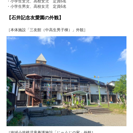
・小学生女児、高校女児 定員6名
・小学生男女、高校女児 定員6名
【石井記念友愛園の外観】
［本体施設「三友館（中高生男子棟）」外観］
［地域小規模児童養護施設「じゅうじの家」外観］