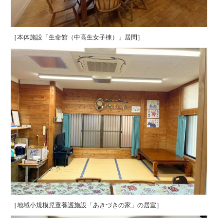
［本体施設「生命館（中高生女子棟）」居間］
［地域小規模児童養護施設「あきづきの家」の居室］