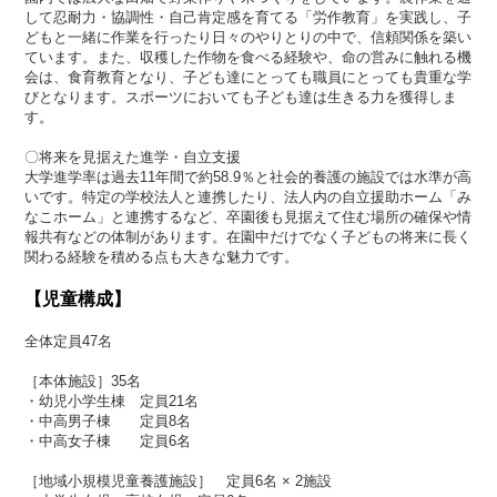
して忍耐力・協調性・自己肯定感を育てる「労作教育」を実践し、子
どもと一緒に作業を行ったり日々のやりとりの中で、信頼関係を築い
ています。また、収穫した作物を食べる経験や、命の営みに触れる機
会は、食育教育となり、子ども達にとっても職員にとっても貴重な学
びとなります。スポーツにおいても子ども達は生きる力を獲得しま
す。
〇将来を見据えた進学・自立支援
大学進学率は過去11年間で約58.9％と社会的養護の施設では水準が高
いです。特定の学校法人と連携したり、法人内の自立援助ホーム「み
なこホーム」と連携するなど、卒園後も見据えて住む場所の確保や情
報共有などの体制があります。在園中だけでなく子どもの将来に長く
関わる経験を積める点も大きな魅力です。
【児童構成】
全体定員47名
［本体施設］35名
・幼児小学生棟 定員21名
・中高男子棟 定員8名
・中高女子棟 定員6名
［地域小規模児童養護施設］ 定員6名 × 2施設