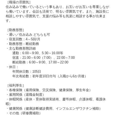
［職場の雰囲気］
住み込みで働いているという事もあり、お互いがお互いを尊重しなが
ら働いています。会話も活発で、明るい雰囲気です。また、施設長に
相談しやすい雰囲気で、支援の悩み等も気楽に相談する事が出来ま
す。
［勤務形態］
・通い／住み込み どちらも可
・宿直回数：4～5回/月
・勤務形態：断続勤務
・主な勤務形態詳細
通勤：6:00～9:00、5:30～16:00等
宿直：21:00～6:00（7:00）、22:00～7:00
断続勤務：6:00～9:00、17:00～22:00
・休日：
年間休日数：105日
年次有給数：初年度10日付与（入職から6か月後）
［福利厚生］
・各種保険（雇用保険、労災保険、健康保険、厚生年金）​​
・雇用関係（退職金制度）
・休暇関係（産休・育休取得実績有、慶弔休暇​​、介護休暇、看護休
暇）
・健康関係（健康診断健診費用、インフルエンザワクチン補助）
・その他（研修費補助）