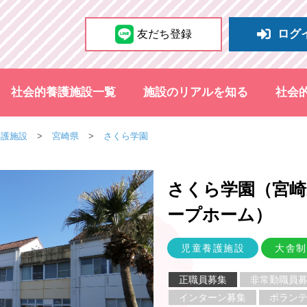
ログ
友だち登録
社会的養護施設一覧
施設のリアルを知る
社会
養護施設
宮崎県
さくら学園
さくら学園（宮崎
ープホーム
）
児童養護施設
大舎制
正職員募集
非常勤職員
インターン募集
ボラン