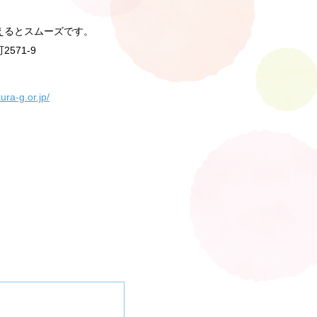
えるとスムーズです。
571-9
kura-g.or.jp/