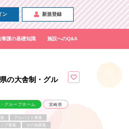
イン
新規登録
的養護の基礎知識
施設へのQ&A
県
の大舎制・グル
・グループホーム
宮崎県
募集
アルバイト募集
ティア募集
その他募集