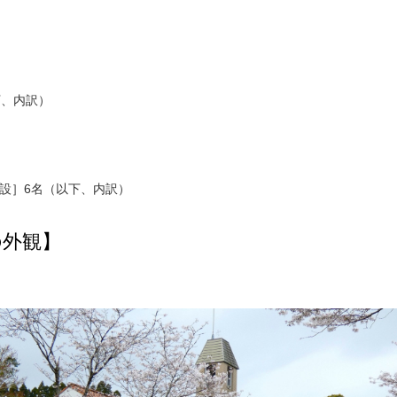
下、内訳）
設］6名（以下、内訳）
の外観】