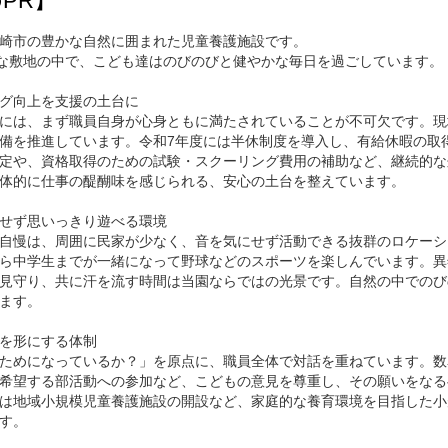
PR】
崎市の豊かな自然に囲まれた児童養護施設です。
大な敷地の中で、こども達はのびのびと健やかな毎日を過ごしています。
グ向上を支援の土台に
には、まず職員自身が心身ともに満たされていることが不可欠です。現
備を推進しています。令和7年度には半休制度を導入し、有給休暇の取
定や、資格取得のための試験・スクーリング費用の補助など、継続的な
体的に仕事の醍醐味を感じられる、安心の土台を整えています。
せず思いっきり遊べる環境
自慢は、周囲に民家が少なく、音を気にせず活動できる抜群のロケーシ
ら中学生までが一緒になって野球などのスポーツを楽しんでいます。異
見守り、共に汗を流す時間は当園ならではの光景です。自然の中でのび
ます。
を形にする体制
ためになっているか？」を原点に、職員全体で対話を重ねています。数
希望する部活動への参加など、こどもの意見を尊重し、その願いをなる
は地域小規模児童養護施設の開設など、家庭的な養育環境を目指した小
す。