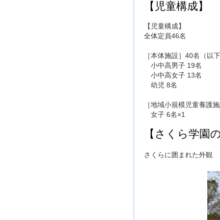
【児童構成】
【児童構成】
全体定員46名
［本体施設］40名（以
小中高男子 19名
小中高女子 13名
幼児 8名
［地域小規模児童養護施
女子 6名×1
【さくら学園
さくらに囲まれた外観