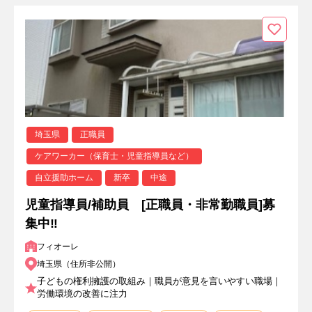
埼玉県
正職員
ケアワーカー（保育士・児童指導員など）
自立援助ホーム
新卒
中途
児童指導員/補助員 [正職員・非常勤職員]募
集中‼
フィオーレ
埼玉県（住所非公開）
子どもの権利擁護の取組み｜職員が意見を言いやすい職場｜
労働環境の改善に注力