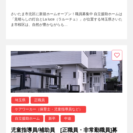
さいたま市北区に新規ホームオープン！職員募集中 自立援助ホームは
「見晴らしの灯台とLa luce（ラルーチェ）」が位置する埼玉県さいた
ま市桜区は、自然が豊かながらも…
埼玉県
正職員
ケアワーカー（保育士・児童指導員など）
自立援助ホーム
新卒
中途
児童指導員/補助員 [正職員・非常勤職員]募