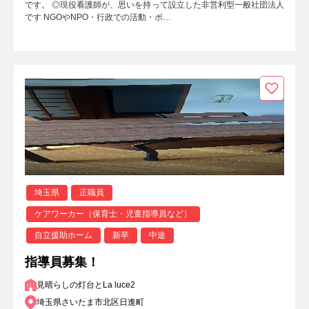
です。 ◎現役看護師が、思いを持って設立した非営利型一般社団法人
です NGOやNPO・行政での活動・ボ…
埼玉県
正職員
ケアワーカー（保育士・児童指導員など）
自立援助ホーム
新卒
中途
指導員募集！
見晴らしの灯台とLa luce2
埼玉県さいたま市北区日進町