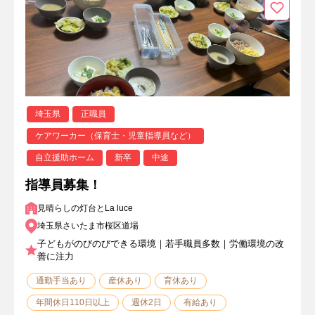
埼玉県
正職員
ケアワーカー（保育士・児童指導員など）
自立援助ホーム
新卒
中途
指導員募集！
見晴らしの灯台とLa luce
埼玉県さいたま市桜区道場
子どもがのびのびできる環境｜若手職員多数｜労働環境の改
善に注力
通勤手当あり
産休あり
育休あり
年間休日110日以上
週休2日
有給あり