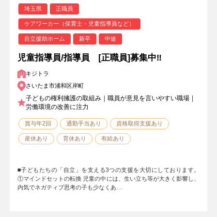
埼玉県
正職員
ケアワーカー（保育士・児童指導員など）
自立援助ホーム
新卒
中途
児童指導員/指導員 [正職員]募集中‼
キジトラ
さいたま市浦和区岸町
子どもの権利擁護の取組み｜職員が意見を言いやすい職場｜
労働環境の改善に注力
賞与年2回
通勤手当あり
資格取得支援あり
産休あり
育休あり
有給あり
■子どもたちの「自立」を支える3つの支援を大切にしております。
①マインドセットの転換 児童の中には、生い立ち等が大きく影響し、
内気でネガティブ思考の子も少なくあ…