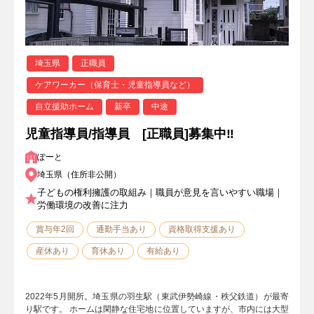
埼玉県
正職員
ケアワーカー（保育士・児童指導員など）
自立援助ホーム
新卒
中途
児童指導員/指導員 [正職員]募集中‼
ぽーと
埼玉県（住所非公開）
子どもの権利擁護の取組み｜職員が意見を言いやすい職場｜
労働環境の改善に注力
賞与年2回
通勤手当あり
資格取得支援あり
産休あり
育休あり
有給あり
2022年5月開所。埼玉県の羽生駅（東武伊勢崎線・秩父鉄道）が最寄
り駅です。 ホームは閑静な住宅地に位置していますが、市内には大型