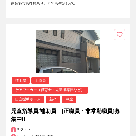
商業施設も多数あり、とても生活しや…
埼玉県
正職員
ケアワーカー（保育士・児童指導員など）
自立援助ホーム
新卒
中途
児童指導員/補助員 [正職員・非常勤職員]募
集中‼
キジトラ