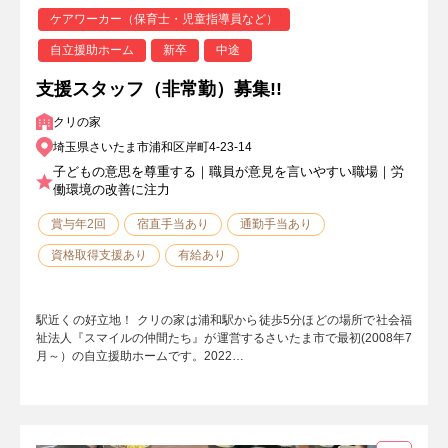
ケアワーカー（保育士・児童指導員など）
自立援助ホーム
新卒
中途
支援スタッフ（非常勤）募集!!
クリの家
埼玉県さいたま市浦和区岸町4-23-14
子どもの意思を尊重する｜職員が意見を言いやすい職場｜労
働環境の改善に注力
賞与年2回
宿直手当あり
通勤手当あり
資格取得支援あり
有給あり
駅近くの好立地！ クリの家は浦和駅から徒歩5分ほどの場所で社会福
祉法人『スマイルの仲間たち』が運営するさいたま市で最初(2008年7
月～）の自立援助ホームです。2022…