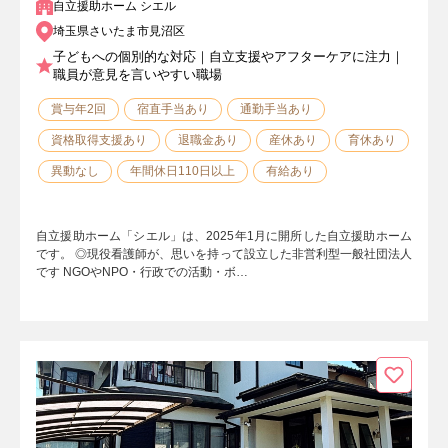
自立援助ホーム シエル
埼玉県さいたま市見沼区
子どもへの個別的な対応｜自立支援やアフターケアに注力｜
職員が意見を言いやすい職場
賞与年2回
宿直手当あり
通勤手当あり
資格取得支援あり
退職金あり
産休あり
育休あり
異動なし
年間休日110日以上
有給あり
自立援助ホーム「シエル」は、2025年1月に開所した自立援助ホーム
です。 ◎現役看護師が、思いを持って設立した非営利型一般社団法人
です NGOやNPO・行政での活動・ボ…