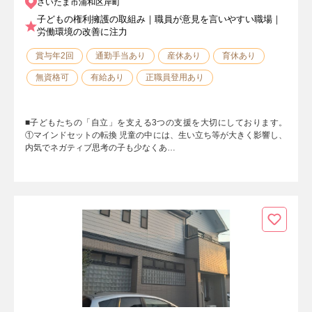
さいたま市浦和区岸町
子どもの権利擁護の取組み｜職員が意見を言いやすい職場｜
労働環境の改善に注力
賞与年2回
通勤手当あり
産休あり
育休あり
無資格可
有給あり
正職員登用あり
■子どもたちの「自立」を支える3つの支援を大切にしております。
①マインドセットの転換 児童の中には、生い立ち等が大きく影響し、
内気でネガティブ思考の子も少なくあ…