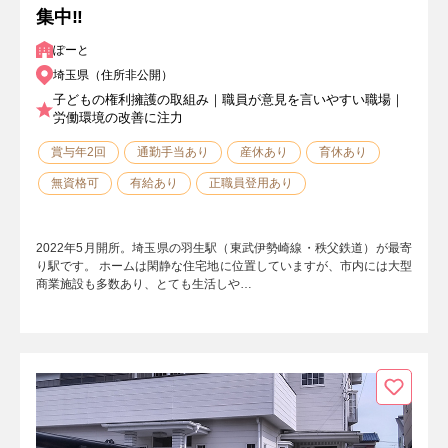
集中‼
ぽーと
埼玉県（住所非公開）
子どもの権利擁護の取組み｜職員が意見を言いやすい職場｜
労働環境の改善に注力
賞与年2回
通勤手当あり
産休あり
育休あり
無資格可
有給あり
正職員登用あり
2022年5月開所。埼玉県の羽生駅（東武伊勢崎線・秩父鉄道）が最寄
り駅です。 ホームは閑静な住宅地に位置していますが、市内には大型
商業施設も多数あり、とても生活しや…