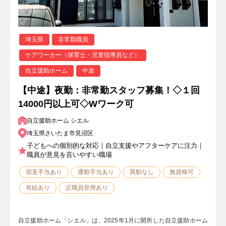
埼玉県
非常勤職員
ケアワーカー（保育士・児童指導員など）
自立援助ホーム
中途
【中途】夜勤：非常勤スタッフ募集！◇１回
14000円以上可◇Wワーク可
自立援助ホーム シエル
埼玉県さいたま市見沼区
子どもへの個別的な対応｜自立支援やアフターケアに注力｜
職員が意見を言いやすい職場
宿直手当あり
通勤手当あり
異動なし
無資格可
有給あり
正職員登用あり
自立援助ホーム「シエル」は、2025年1月に開所した自立援助ホーム