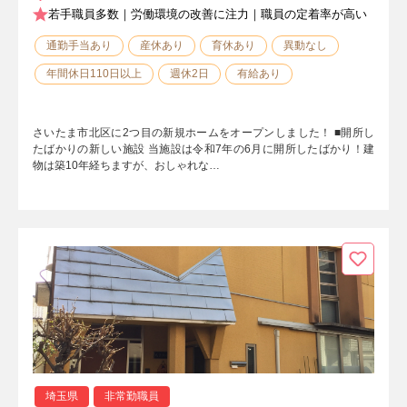
若手職員多数｜労働環境の改善に注力｜職員の定着率が高い
通勤手当あり
産休あり
育休あり
異動なし
年間休日110日以上
週休2日
有給あり
さいたま市北区に2つ目の新規ホームをオープンしました！ ■開所し
たばかりの新しい施設 当施設は令和7年の6月に開所したばかり！建
物は築10年経ちますが、おしゃれな…
埼玉県
非常勤職員