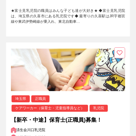
★富士見乳児院の職員はみんな子ども達が大好き★ ◆富士見乳児院
は、埼玉県の久喜市にある乳児院です◆ 最寄りの久喜駅はJR宇都宮
線や東武伊勢崎線が乗入れ、東北自動車…
埼玉県
正職員
ケアワーカー（保育士・児童指導員など）
乳児院
【新卒・中途】保育士(正職員)募集！
済生会川口乳児院