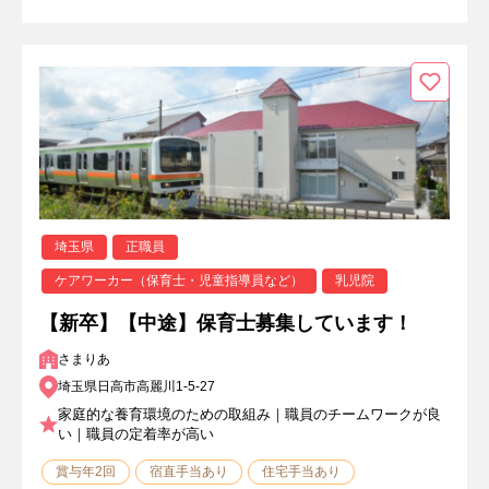
埼玉県
正職員
ケアワーカー（保育士・児童指導員など）
乳児院
【新卒】【中途】保育士募集しています！
さまりあ
埼玉県日高市高麗川1-5-27
家庭的な養育環境のための取組み｜職員のチームワークが良
い｜職員の定着率が高い
賞与年2回
宿直手当あり
住宅手当あり