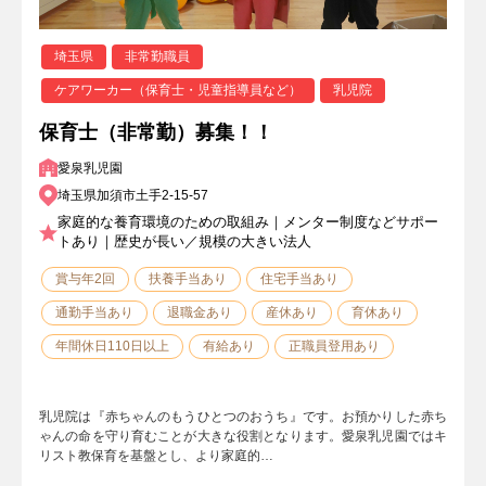
埼玉県
非常勤職員
ケアワーカー（保育士・児童指導員など）
乳児院
保育士（非常勤）募集！！
愛泉乳児園
埼玉県加須市土手2-15-57
家庭的な養育環境のための取組み｜メンター制度などサポー
トあり｜歴史が長い／規模の大きい法人
賞与年2回
扶養手当あり
住宅手当あり
通勤手当あり
退職金あり
産休あり
育休あり
年間休日110日以上
有給あり
正職員登用あり
乳児院は『赤ちゃんのもうひとつのおうち』です。お預かりした赤ち
ゃんの命を守り育むことが大きな役割となります。愛泉乳児園ではキ
リスト教保育を基盤とし、より家庭的…