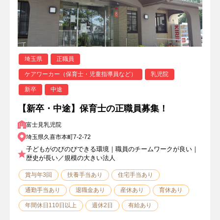
埼玉県
正職員
ケアワーカー（保育士・児童指導員など）
乳児院
新卒
中途
【新卒・中途】保育士の正職員募集！
富士見乳児院
埼玉県久喜市本町7-2-72
子どもがのびのびできる環境｜職員のチームワークが良い｜
歴史が長い／規模の大きい法人
賞与年3回
扶養手当あり
住宅手当あり
通勤手当あり
退職金あり
産休あり
育休あり
年間休日110日以上
週休2日
有給あり