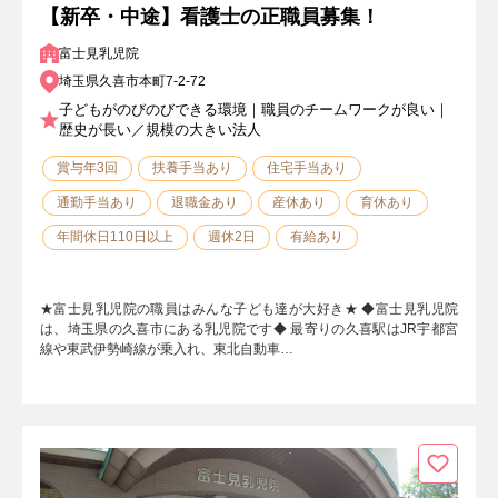
【新卒・中途】看護士の正職員募集！
富士見乳児院
埼玉県久喜市本町7-2-72
子どもがのびのびできる環境｜職員のチームワークが良い｜
歴史が長い／規模の大きい法人
賞与年3回
扶養手当あり
住宅手当あり
通勤手当あり
退職金あり
産休あり
育休あり
年間休日110日以上
週休2日
有給あり
★富士見乳児院の職員はみんな子ども達が大好き★ ◆富士見乳児院
は、埼玉県の久喜市にある乳児院です◆ 最寄りの久喜駅はJR宇都宮
線や東武伊勢崎線が乗入れ、東北自動車…