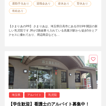
通勤手当あり
退職金あり
産休あり
育休あり
有給あり
【さまりあのPR】 さまりあは、埼玉県日高市にある2019年開設の新
しい乳児院です JRが2路線乗り入れている高麗川駅から徒歩5分とア
クセスに優れており、周辺商店なども…
埼玉県
アルバイト
乳児院
【学生歓迎】看護士のアルバイト募集中！