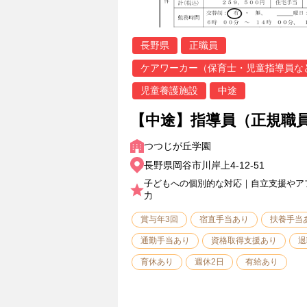
長野県
正職員
ケアワーカー（保育士・児童指導員な
児童養護施設
中途
【中途】指導員（正規職
つつじが丘学園
長野県岡谷市川岸上4-12-51
子どもへの個別的な対応｜自立支援やア
力
賞与年3回
宿直手当あり
扶養手当
通勤手当あり
資格取得支援あり
退
育休あり
週休2日
有給あり