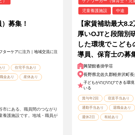
ど）
ケアワーカー（保育士・児
児童養護施設
中途
員）募集！
【家賃補助最大8.
厚いOJTと段階別
した環境でこども
フターケアに注力｜地域交流に注
導員、保育士の募
興望館沓掛学荘
あり
住宅手当あり
長野県北佐久郡軽井沢町長倉
職金あり
産休あり
子どもがのびのびできる環境
いる
賞与年2回
宿直手当あり
通勤手当あり
退職金あり
谷市にある、職員間のつながり
童養護施設です。地域・職員が
週休2日
有給あり