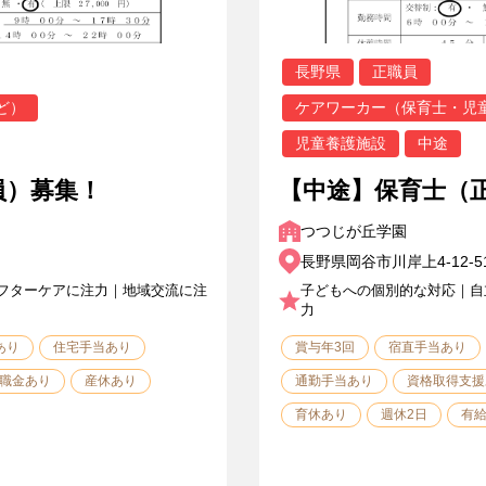
長野県
正職員
ど）
ケアワーカー（保育士・児
児童養護施設
中途
員）募集！
【中途】保育士（
つつじが丘学園
長野県岡谷市川岸上4-12-5
フターケアに注力｜地域交流に注
子どもへの個別的な対応｜自
力
あり
住宅手当あり
賞与年3回
宿直手当あり
職金あり
産休あり
通勤手当あり
資格取得支援
育休あり
週休2日
有