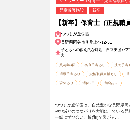
ケアワーカー（保育士・児童指導員な
児童養護施設
新卒
【新卒】保育士（正規職
つつじが丘学園
長野県岡谷市川岸上4-12-51
子どもへの個別的な対応｜自立支援やア
力
賞与年3回
宿直手当あり
扶養手当
通勤手当あり
資格取得支援あり
退
育休あり
週休2日
有給あり
つつじが丘学園は、自然豊かな長野県岡
や地域とのつながりを大切にしている児
一緒に学び合い、輪(和)で繋がる…