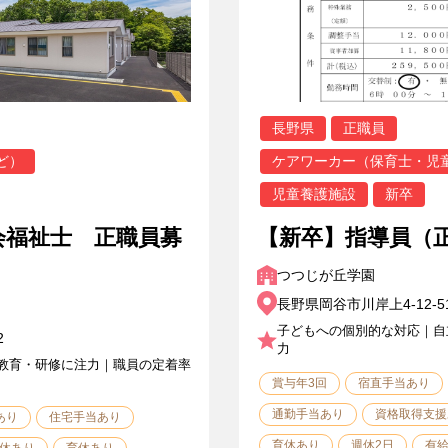
長野県
正職員
ど）
ケアワーカー（保育士・児
児童養護施設
新卒
会福祉士 正職員募
【新卒】指導員（
つつじが丘学園
長野県岡谷市川岸上4-12-5
子どもへの個別的な対応｜自
2
力
教育・研修に注力｜職員の定着率
賞与年3回
宿直手当あり
通勤手当あり
資格取得支援
あり
住宅手当あり
育休あり
週休2日
有
休あり
育休あり