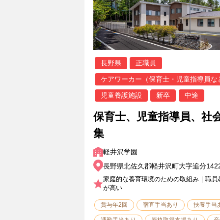
長野県
正職員
ケアワーカー（保育士・児童指導員な
児童養護施設
新卒
中途
保育士、児童指導員、社
集
軽井沢学園
長野県北佐久郡軽井沢町大字追分142
家庭的な養育環境のための取組み｜職員
が高い
賞与年2回
宿直手当あり
扶養手当
通勤手当あり
資格取得支援あり
産