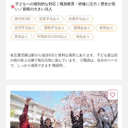
子どもへの個別的な対応｜職員教育・研修に注力｜歴史が長
い／規模の大きい法人
賞与年2回
宿直手当あり
扶養手当あり
住宅手当あり
通勤手当あり
退職金あり
産休あり
育休あり
年間休日110日以上
有給あり
名広愛児園は駅から徒歩5分と便利な場所にあります。子ども達は目
の前の吹上公園で毎日元気に遊んでいます。 ◎職員は、自分のペース
で、しっかり成長できます 職員同…