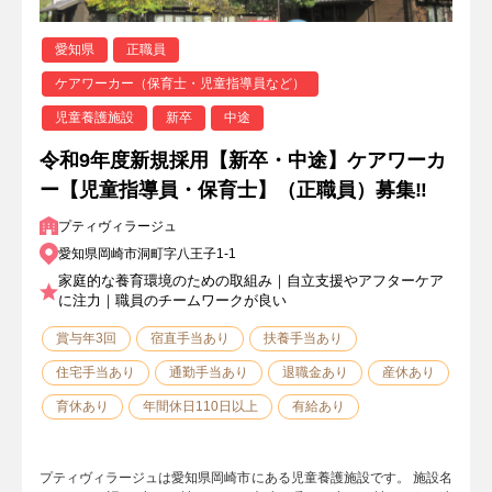
愛知県
正職員
ケアワーカー（保育士・児童指導員など）
児童養護施設
新卒
中途
令和9年度新規採用【新卒・中途】ケアワーカ
ー【児童指導員・保育士】（正職員）募集‼
プティヴィラージュ
愛知県岡崎市洞町字八王子1-1
家庭的な養育環境のための取組み｜自立支援やアフターケア
に注力｜職員のチームワークが良い
賞与年3回
宿直手当あり
扶養手当あり
住宅手当あり
通勤手当あり
退職金あり
産休あり
育休あり
年間休日110日以上
有給あり
プティヴィラージュは愛知県岡崎市にある児童養護施設です。 施設名