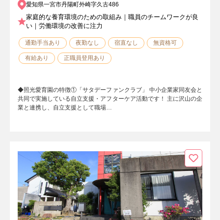
愛知県一宮市丹陽町外崎字久古486
家庭的な養育環境のための取組み｜職員のチームワークが良
い｜労働環境の改善に注力
通勤手当あり
夜勤なし
宿直なし
無資格可
有給あり
正職員登用あり
◆照光愛育園の特徴①「サタデーファンクラブ」 中小企業家同友会と
共同で実施している自立支援・アフターケア活動です！ 主に沢山の企
業と連携し、自立支援として職場…