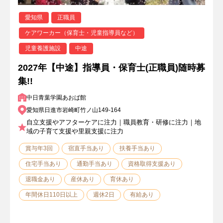
愛知県
正職員
ケアワーカー（保育士・児童指導員など）
児童養護施設
中途
2027年【中途】指導員・保育士(正職員)随時募
集!!
中日青葉学園あおば館
愛知県日進市岩崎町竹ノ山149-164
自立支援やアフターケアに注力｜職員教育・研修に注力｜地
域の子育て支援や里親支援に注力
賞与年3回
宿直手当あり
扶養手当あり
住宅手当あり
通勤手当あり
資格取得支援あり
退職金あり
産休あり
育休あり
年間休日110日以上
週休2日
有給あり