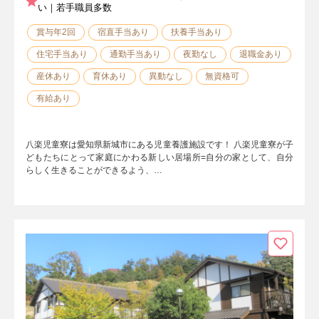
い｜若手職員多数
賞与年2回
宿直手当あり
扶養手当あり
住宅手当あり
通勤手当あり
夜勤なし
退職金あり
産休あり
育休あり
異動なし
無資格可
有給あり
八楽児童寮は愛知県新城市にある児童養護施設です！ 八楽児童寮が子
どもたちにとって家庭にかわる新しい居場所=自分の家として、自分
らしく生きることができるよう、…