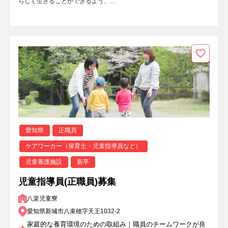
らしく生きることができるよう、…
愛知県
正職員
ケアワーカー（保育士・児童指導員など）
児童養護施設
新卒
児童指導員(正職員)募集
八楽児童寮
愛知県新城市八束穂字天王1032-2
家庭的な養育環境のための取組み｜職員のチームワークが良