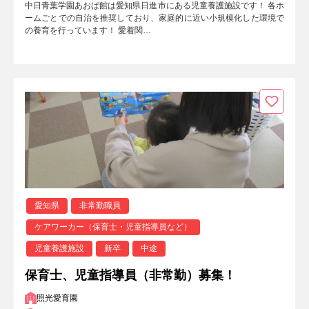
中日青葉学園あおば館は愛知県日進市にある児童養護施設です！ 各ホ
ームごとでの自治を推奨しており、家庭的に近い小規模化した環境で
の養育を行っています！ 愛着関…
愛知県
非常勤職員
ケアワーカー（保育士・児童指導員など）
児童養護施設
新卒
中途
保育士、児童指導員（非常勤）募集！
照光愛育園