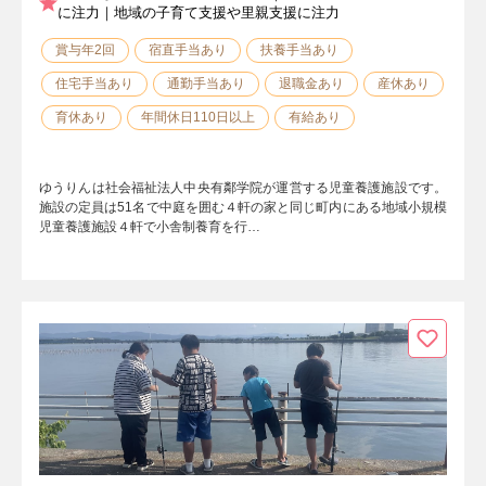
に注力｜地域の子育て支援や里親支援に注力
賞与年2回
宿直手当あり
扶養手当あり
住宅手当あり
通勤手当あり
退職金あり
産休あり
育休あり
年間休日110日以上
有給あり
ゆうりんは社会福祉法人中央有鄰学院が運営する児童養護施設です。
施設の定員は51名で中庭を囲む４軒の家と同じ町内にある地域小規模
児童養護施設４軒で小舎制養育を行…