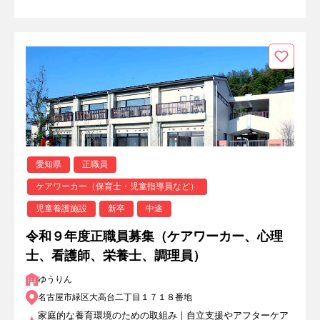
愛知県
正職員
ケアワーカー（保育士・児童指導員など）
児童養護施設
新卒
中途
令和９年度正職員募集（ケアワーカー、心理
士、看護師、栄養士、調理員）
ゆうりん
名古屋市緑区大高台二丁目１７１８番地
家庭的な養育環境のための取組み｜自立支援やアフターケア