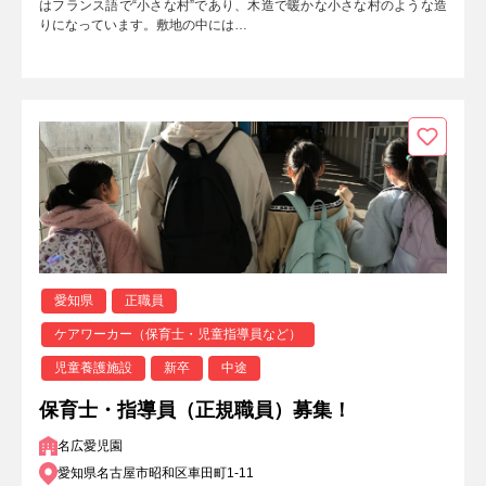
はフランス語で“小さな村”であり、木造で暖かな小さな村のような造
りになっています。敷地の中には…
愛知県
正職員
ケアワーカー（保育士・児童指導員など）
児童養護施設
新卒
中途
保育士・指導員（正規職員）募集！
名広愛児園
愛知県名古屋市昭和区車田町1-11