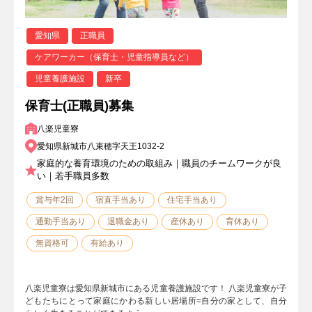
愛知県
正職員
ケアワーカー（保育士・児童指導員など）
児童養護施設
新卒
保育士(正職員)募集
八楽児童寮
愛知県新城市八束穂字天王1032-2
家庭的な養育環境のための取組み｜職員のチームワークが良
い｜若手職員多数
賞与年2回
宿直手当あり
住宅手当あり
通勤手当あり
退職金あり
産休あり
育休あり
無資格可
有給あり
八楽児童寮は愛知県新城市にある児童養護施設です！ 八楽児童寮が子
どもたちにとって家庭にかわる新しい居場所=自分の家として、自分