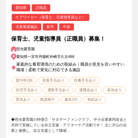
愛知県
正職員
ケアワーカー（保育士・児童指導員など）
児童養護施設
新卒
中途
保育士、児童指導員（正職員）募集！
照光愛育園
愛知県一宮市丹陽町外崎字久古486
家庭的な養育環境のための取組み｜職員が意見を言いやすい
職場｜柔軟で変化に対応できる施設
賞与年2回
宿直手当あり
扶養手当あり
住宅手当あり
通勤手当あり
退職金あり
産休あり
育休あり
無資格可
週休2日
有給あり
◆照光愛育園の特徴①「サタデーファンクラブ」 中小企業家同友会と
共同で実施している自立支援・アフターケア活動です！ 主に沢山の企
業と連携し、自立支援として職場…