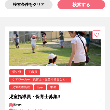
検索する
検索条件をクリア
愛知県
正職員
ケアワーカー（保育士・児童指導員など）
児童養護施設
新卒
中途
児童指導員・保育士募集!!
風の色