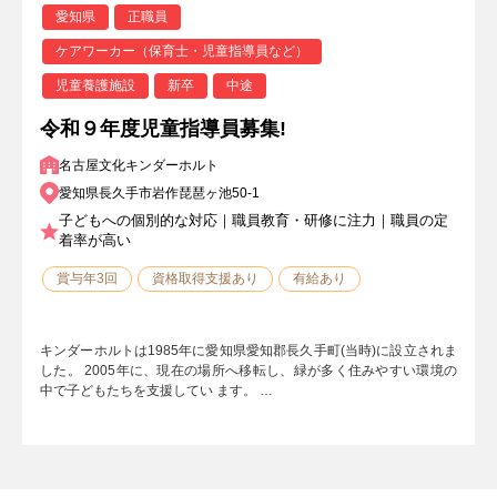
愛知県
正職員
ケアワーカー（保育士・児童指導員など）
児童養護施設
新卒
中途
令和９年度児童指導員募集!
名古屋文化キンダーホルト
愛知県長久手市岩作琵琶ヶ池50-1
子どもへの個別的な対応｜職員教育・研修に注力｜職員の定
着率が高い
賞与年3回
資格取得支援あり
有給あり
キンダーホルトは1985年に愛知県愛知郡長久手町(当時)に設立されま
した。 2005年に、現在の場所へ移転し、緑が多く住みやすい環境の
中で子どもたちを支援してい ます。 …