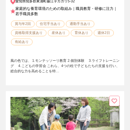
愛知県知多郡東浦町藤江字カガリ5-32
家庭的な養育環境のための取組み｜職員教育・研修に注力｜
若手職員多数
賞与年2回
住宅手当あり
通勤手当あり
資格取得支援あり
産休あり
育休あり
週休2日
有給あり
風の色では、 1.モンテッソーリ教育 2.個別体験 3.ライフトレーニン
グ 4.こどもの学習会 これら、4つの柱で子どもたちの支援を行い、
総合的な力を高めることを特…