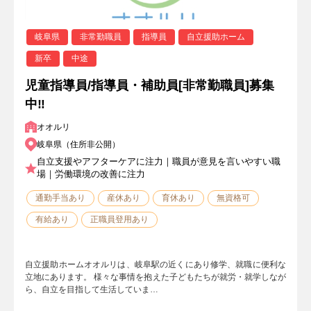
岐阜県
非常勤職員
指導員
自立援助ホーム
新卒
中途
児童指導員/指導員・補助員[非常勤職員]募集
中‼
オオルリ
岐阜県（住所非公開）
自立支援やアフターケアに注力｜職員が意見を言いやすい職
場｜労働環境の改善に注力
通勤手当あり
産休あり
育休あり
無資格可
有給あり
正職員登用あり
自立援助ホームオオルリは、岐阜駅の近くにあり修学、就職に便利な
立地にあります。 様々な事情を抱えた子どもたちが就労・就学しなが
ら、自立を目指して生活していま…