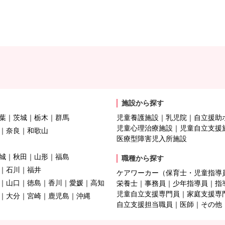
施設から探す
葉
茨城
栃木
群馬
児童養護施設
乳児院
自立援助
児童心理治療施設
児童自立支援
奈良
和歌山
医療型障害児入所施設
城
秋田
山形
福島
職種から探す
石川
福井
ケアワーカー（保育士・児童指導
山口
徳島
香川
愛媛
高知
栄養士
事務員
少年指導員
指
児童自立支援専門員
家庭支援専
大分
宮崎
鹿児島
沖縄
自立支援担当職員
医師
その他