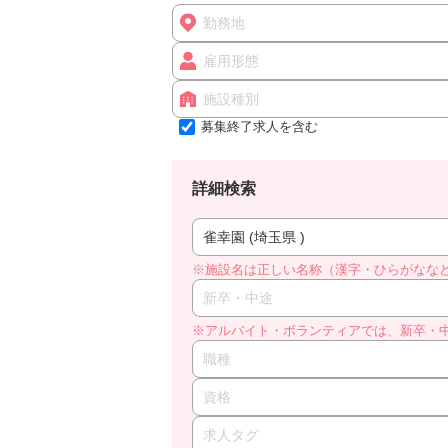
勤務地
雇用形態
施設種別
募集終了求人を含む
詳細検索
雀幸園 (埼玉県 )
※施設名は正しい名称（漢字・ひらがなな
新卒・中途
※アルバイト・ボランティアでは、新卒・
職種
資格
求人タグ