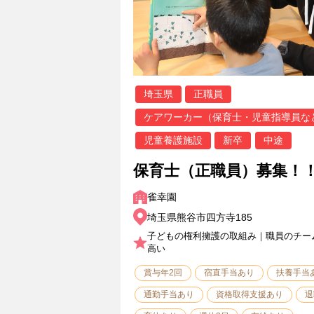
埼玉県
正職員
ケアワーカー（保育士・児童指導員な
児童養護施設
新卒
中途
保育士（正職員）募集！
雀幸園
埼玉県熊谷市四方寺185
子どもの権利擁護の取組み｜職員のチー
高い
賞与年2回
宿直手当あり
扶養手当
通勤手当あり
資格取得支援あり
退