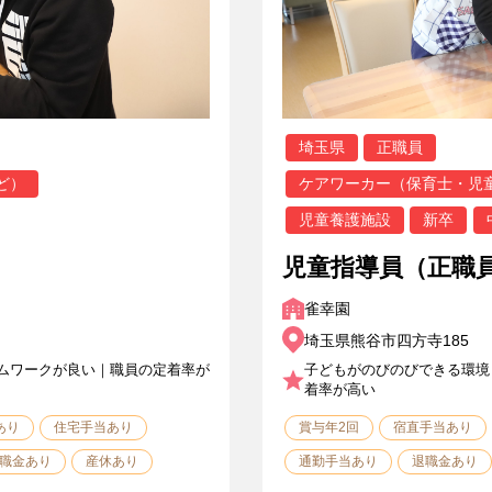
埼玉県
正職員
ど）
ケアワーカー（保育士・児
児童養護施設
新卒
！
児童指導員（正職
雀幸園
埼玉県熊谷市四方寺185
ムワークが良い｜職員の定着率が
子どもがのびのびできる環境
着率が高い
あり
住宅手当あり
賞与年2回
宿直手当あり
職金あり
産休あり
通勤手当あり
退職金あり