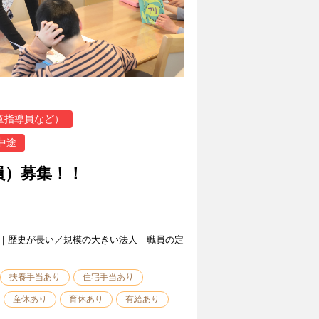
童指導員など）
中途
員）募集！！
｜歴史が長い／規模の大きい法人｜職員の定
扶養手当あり
住宅手当あり
産休あり
育休あり
有給あり