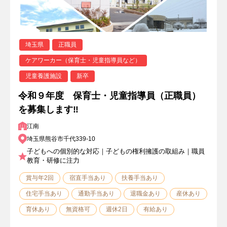
埼玉県
正職員
ケアワーカー（保育士・児童指導員など）
児童養護施設
新卒
令和９年度 保育士・児童指導員（正職員）
を募集します‼
江南
埼玉県熊谷市千代339-10
子どもへの個別的な対応｜子どもの権利擁護の取組み｜職員
教育・研修に注力
賞与年2回
宿直手当あり
扶養手当あり
住宅手当あり
通勤手当あり
退職金あり
産休あり
育休あり
無資格可
週休2日
有給あり