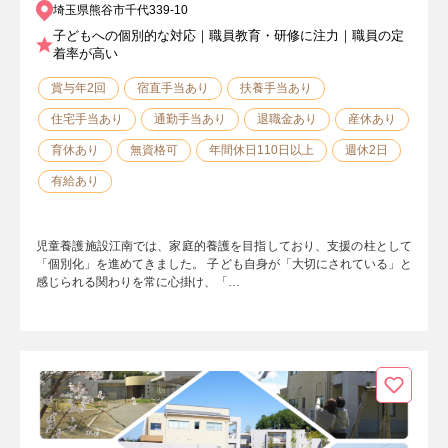
埼玉県熊谷市千代339-10
子どもへの個別的な対応｜職員教育・研修に注力｜職員の定
着率が高い
賞与年2回
宿直手当あり
扶養手当あり
住宅手当あり
通勤手当あり
退職金あり
産休あり
育休あり
無資格可
年間休日110日以上
週休2日
有給あり
児童養護施設江南では、家庭的養護を目指しており、支援の柱として
「個別化」を進めてきました。 子ども自身が「大切にされている」と
感じられる関わりを常に心掛け、「…