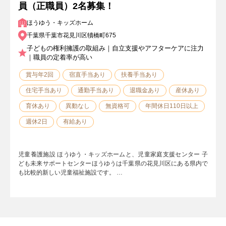
員（正職員）2名募集！
ほうゆう・キッズホーム
千葉県千葉市花見川区犢橋町675
子どもの権利擁護の取組み｜自立支援やアフターケアに注力
｜職員の定着率が高い
賞与年2回
宿直手当あり
扶養手当あり
住宅手当あり
通勤手当あり
退職金あり
産休あり
育休あり
異動なし
無資格可
年間休日110日以上
週休2日
有給あり
児童養護施設 ほうゆう・キッズホームと、児童家庭支援センター 子
ども未来サポートセンターほうゆうは千葉県の花見川区にある県内で
も比較的新しい児童福祉施設です。 …