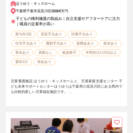
ほうゆう・キッズホーム
千葉県千葉市花見川区犢橋町675
子どもの権利擁護の取組み｜自立支援やアフターケアに注力
｜職員の定着率が高い
賞与年2回
宿直手当あり
扶養手当あり
住宅手当あり
通勤手当あり
退職金あり
産休あり
育休あり
異動なし
無資格可
年間休日110日以上
週休2日
有給あり
児童養護施設 ほうゆう・キッズホームと、児童家庭支援センター 子
ども未来サポートセンターほうゆうは千葉県の花見川区にある県内で
も比較的新しい児童福祉施設です。 …