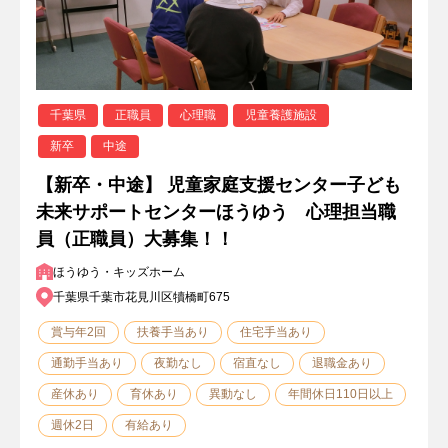
千葉県
正職員
心理職
児童養護施設
新卒
中途
【新卒・中途】 児童家庭支援センター子ども
未来サポートセンターほうゆう 心理担当職
員（正職員）大募集！！
ほうゆう・キッズホーム
千葉県千葉市花見川区犢橋町675
賞与年2回
扶養手当あり
住宅手当あり
通勤手当あり
夜勤なし
宿直なし
退職金あり
産休あり
育休あり
異動なし
年間休日110日以上
週休2日
有給あり