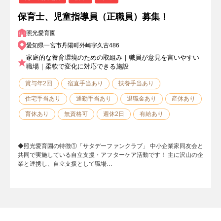
保育士、児童指導員（正職員）募集！
照光愛育園
愛知県一宮市丹陽町外崎字久古486
家庭的な養育環境のための取組み｜職員が意見を言いやすい
職場｜柔軟で変化に対応できる施設
賞与年2回
宿直手当あり
扶養手当あり
住宅手当あり
通勤手当あり
退職金あり
産休あり
育休あり
無資格可
週休2日
有給あり
◆照光愛育園の特徴①「サタデーファンクラブ」 中小企業家同友会と
共同で実施している自立支援・アフターケア活動です！ 主に沢山の企
業と連携し、自立支援として職場…