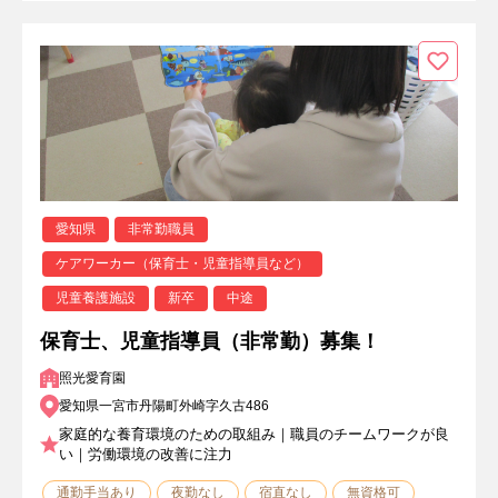
愛知県
非常勤職員
ケアワーカー（保育士・児童指導員など）
児童養護施設
新卒
中途
保育士、児童指導員（非常勤）募集！
照光愛育園
愛知県一宮市丹陽町外崎字久古486
家庭的な養育環境のための取組み｜職員のチームワークが良
い｜労働環境の改善に注力
通勤手当あり
夜勤なし
宿直なし
無資格可