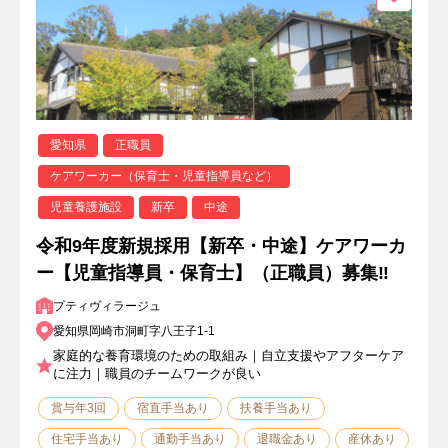
愛知県
正職員
ケアワーカー（保育士・児童指導員など）
児童養護施設
新卒
中途
令和9年度新規採用【新卒・中途】ケアワーカ
ー【児童指導員・保育士】（正職員）募集‼
プティヴィラージュ
愛知県岡崎市洞町字八王子1-1
家庭的な養育環境のための取組み｜自立支援やアフターケア
に注力｜職員のチームワークが良い
賞与年3回
宿直手当あり
扶養手当あり
住宅手当あり
通勤手当あり
退職金あり
産休あり