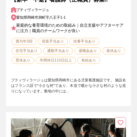
プティヴィラージュ
愛知県岡崎市洞町字八王子1-1
家庭的な養育環境のための取組み｜自立支援やアフターケア
に注力｜職員のチームワークが良い
賞与年3回
宿直手当あり
扶養手当あり
住宅手当あり
通勤手当あり
退職金あり
産休あり
育休あり
年間休日110日以上
有給あり
プティヴィラージュは愛知県岡崎市にある児童養護施設です。 施設名
はフランス語で“小さな村”であり、木造で暖かな小さな村のような造
りになっています。敷地の中には…