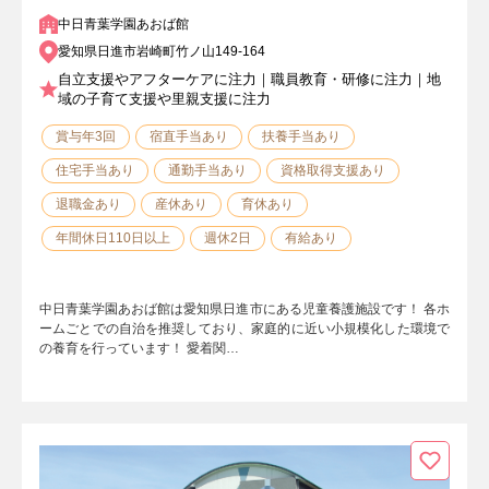
中日青葉学園あおば館
愛知県日進市岩崎町竹ノ山149-164
自立支援やアフターケアに注力｜職員教育・研修に注力｜地
域の子育て支援や里親支援に注力
賞与年3回
宿直手当あり
扶養手当あり
住宅手当あり
通勤手当あり
資格取得支援あり
退職金あり
産休あり
育休あり
年間休日110日以上
週休2日
有給あり
中日青葉学園あおば館は愛知県日進市にある児童養護施設です！ 各ホ
ームごとでの自治を推奨しており、家庭的に近い小規模化した環境で
の養育を行っています！ 愛着関…