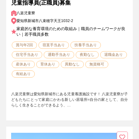
児童指導員(正職員)募集
八楽児童寮
愛知県新城市八束穂字天王1032-2
家庭的な養育環境のための取組み｜職員のチームワークが良
い｜若手職員多数
賞与年2回
宿直手当あり
扶養手当あり
住宅手当あり
通勤手当あり
夜勤なし
退職金あり
産休あり
育休あり
異動なし
無資格可
有給あり
八楽児童寮は愛知県新城市にある児童養護施設です！ 八楽児童寮が子
どもたちにとって家庭にかわる新しい居場所=自分の家として、自分
らしく生きることができるよう、…