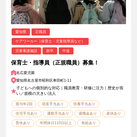
愛知県
正職員
ケアワーカー（保育士・児童指導員など）
児童養護施設
新卒
中途
保育士・指導員（正規職員）募集！
名広愛児園
愛知県名古屋市昭和区車田町1-11
子どもへの個別的な対応｜職員教育・研修に注力｜歴史が長
い／規模の大きい法人
賞与年2回
宿直手当あり
扶養手当あり
住宅手当あり
通勤手当あり
退職金あり
産休あり
育休あり
年間休日110日以上
有給あり