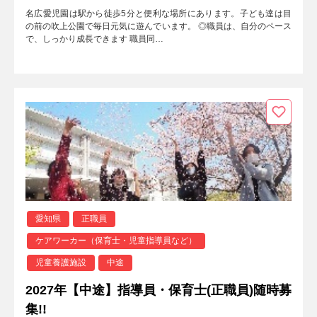
名広愛児園は駅から徒歩5分と便利な場所にあります。子ども達は目
の前の吹上公園で毎日元気に遊んでいます。 ◎職員は、自分のペース
で、しっかり成長できます 職員同…
愛知県
正職員
ケアワーカー（保育士・児童指導員など）
児童養護施設
中途
2027年【中途】指導員・保育士(正職員)随時募
集!!