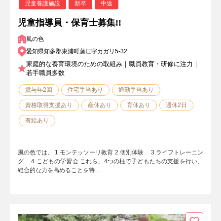
児童養護施設
新卒
中途
児童指導員・保育士募集!!
風の色
愛知県知多郡東浦町藤江字カガリ5-32
家庭的な養育環境のための取組み｜職員教育・研修に注力｜
若手職員多数
賞与年2回
住宅手当あり
通勤手当あり
資格取得支援あり
産休あり
育休あり
週休2日
有給あり
風の色では、 1.モンテッソーリ教育 2.個別体験 3.ライフトレーニン
グ 4.こどもの学習会 これら、4つの柱で子どもたちの支援を行い、
総合的な力を高めることを特…