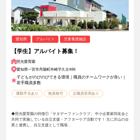
愛知県
アルバイト
児童養護施設
【学生】アルバイト募集！
照光愛育園
愛知県一宮市丹陽町外崎字久古486
子どもがのびのびできる環境｜職員のチームワークが良い｜
若手職員多数
通勤手当あり
無資格可
正職員登用あり
◆照光愛育園の特徴①「サタデーファンクラブ」 中小企業家同友会と
共同で実施している自立支援・アフターケア活動です！ 主に沢山の企
業と連携し、自立支援として職場…