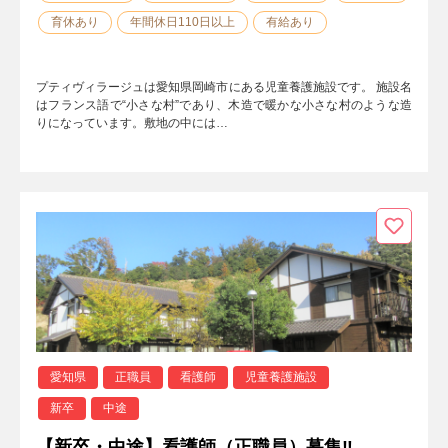
育休あり
年間休日110日以上
有給あり
プティヴィラージュは愛知県岡崎市にある児童養護施設です。 施設名
はフランス語で“小さな村”であり、木造で暖かな小さな村のような造
りになっています。敷地の中には…
愛知県
正職員
看護師
児童養護施設
新卒
中途
【新卒・中途】看護師（正職員）募集‼