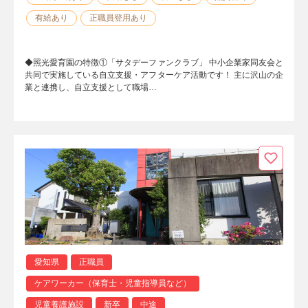
有給あり
正職員登用あり
◆照光愛育園の特徴①「サタデーファンクラブ」 中小企業家同友会と
共同で実施している自立支援・アフターケア活動です！ 主に沢山の企
業と連携し、自立支援として職場…
愛知県
正職員
ケアワーカー（保育士・児童指導員など）
児童養護施設
新卒
中途