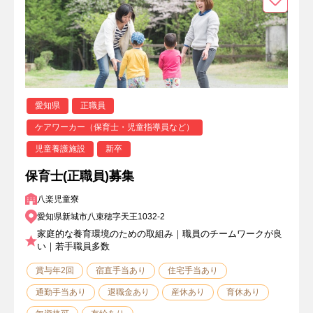
愛知県
正職員
ケアワーカー（保育士・児童指導員など）
児童養護施設
新卒
保育士(正職員)募集
八楽児童寮
愛知県新城市八束穂字天王1032-2
家庭的な養育環境のための取組み｜職員のチームワークが良
い｜若手職員多数
賞与年2回
宿直手当あり
住宅手当あり
通勤手当あり
退職金あり
産休あり
育休あり