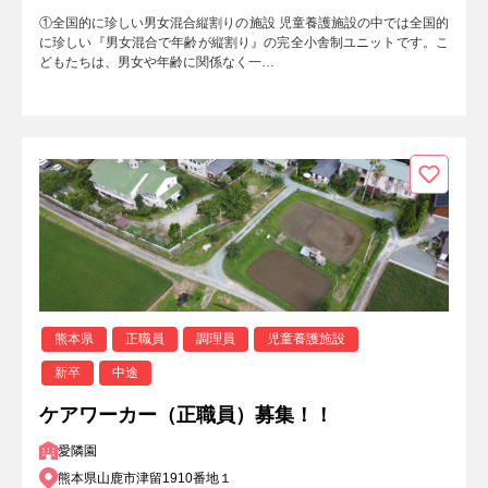
①全国的に珍しい男女混合縦割りの施設 児童養護施設の中では全国的
に珍しい『男女混合で年齢が縦割り』の完全小舎制ユニットです。こ
どもたちは、男女や年齢に関係なく一…
熊本県
正職員
調理員
児童養護施設
新卒
中途
ケアワーカー（正職員）募集！！
愛隣園
熊本県山鹿市津留1910番地１