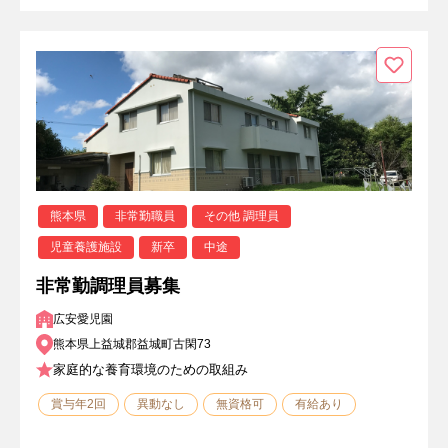
熊本県
非常勤職員
その他 調理員
児童養護施設
新卒
中途
非常勤調理員募集
広安愛児園
熊本県上益城郡益城町古閑73
家庭的な養育環境のための取組み
賞与年2回
異動なし
無資格可
有給あり