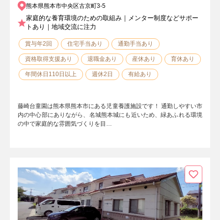
熊本県熊本市中央区古京町3-5
家庭的な養育環境のための取組み｜メンター制度などサポー
トあり｜地域交流に注力
賞与年2回
住宅手当あり
通勤手当あり
資格取得支援あり
退職金あり
産休あり
育休あり
年間休日110日以上
週休2日
有給あり
藤崎台童園は熊本県熊本市にある児童養護施設です！ 通勤しやすい市
内の中心部にありながら、名城熊本城にも近いため、緑あふれる環境
の中で家庭的な雰囲気づくりを目…