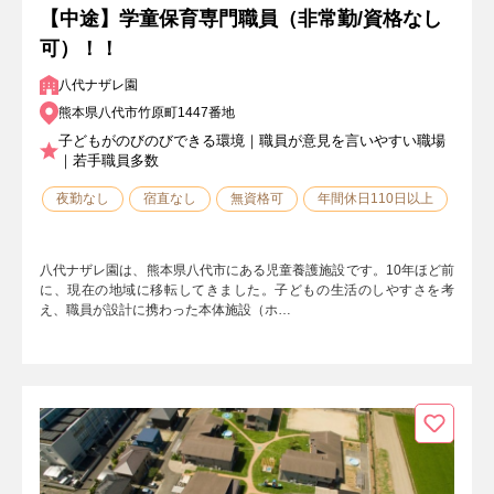
【中途】学童保育専門職員（非常勤/資格なし
可）！！
八代ナザレ園
熊本県八代市竹原町1447番地
子どもがのびのびできる環境｜職員が意見を言いやすい職場
｜若手職員多数
夜勤なし
宿直なし
無資格可
年間休日110日以上
八代ナザレ園は、熊本県八代市にある児童養護施設です。10年ほど前
に、現在の地域に移転してきました。子どもの生活のしやすさを考
え、職員が設計に携わった本体施設（ホ…