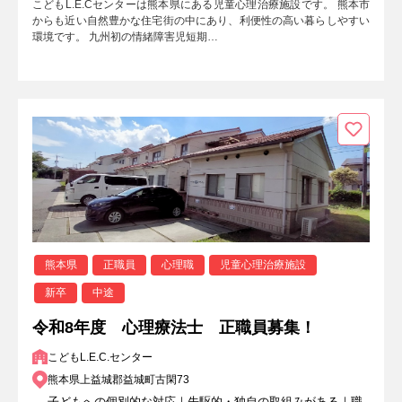
こどもL.E.Cセンターは熊本県にある児童心理治療施設です。 熊本市
からも近い自然豊かな住宅街の中にあり、利便性の高い暮らしやすい
環境です。 九州初の情緒障害児短期…
熊本県
正職員
心理職
児童心理治療施設
新卒
中途
令和8年度 心理療法士 正職員募集！
こどもL.E.C.センター
熊本県上益城郡益城町古閑73
子どもへの個別的な対応｜先駆的・独自の取組みがある｜職