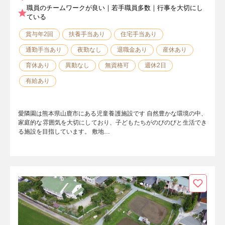
職員のチームワークが良い｜若手職員多数｜行事を大切にし
ている
賞与年2回
扶養手当あり
住宅手当あり
通勤手当あり
夜勤なし
退職金あり
産休あり
育休あり
異動なし
無資格可
週休2日
有給あり
愛隣園は熊本県山鹿市にある児童養護施設です 自然豊かな環境の中、
家庭的な雰囲気を大切にしており、子どもたちがのびのびと生活でき
る施設を目指しています。 敷地…