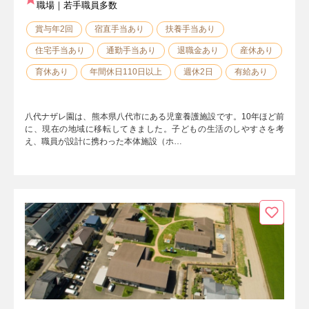
職場｜若手職員多数
賞与年2回
宿直手当あり
扶養手当あり
住宅手当あり
通勤手当あり
退職金あり
産休あり
育休あり
年間休日110日以上
週休2日
有給あり
八代ナザレ園は、熊本県八代市にある児童養護施設です。10年ほど前
に、現在の地域に移転してきました。子どもの生活のしやすさを考
え、職員が設計に携わった本体施設（ホ…