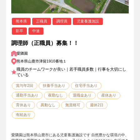
熊本県
正職員
調理員
児童養護施設
新卒
中途
調理師（正職員）募集！！
愛隣園
熊本県山鹿市津留1910番地１
職員のチームワークが良い｜若手職員多数｜行事を大切にし
ている
賞与年2回
扶養手当あり
住宅手当あり
通勤手当あり
夜勤なし
退職金あり
産休あり
育休あり
異動なし
無資格可
週休2日
有給あり
愛隣園は熊本県山鹿市にある児童養護施設です 自然豊かな環境の中、