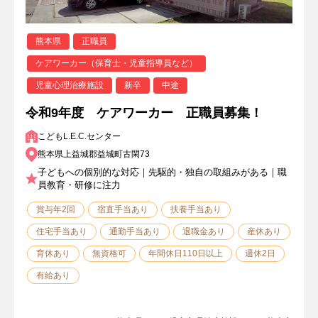
熊本県
正職員
ケアワーカー（保育士・児童指導員など）
児童心理治療施設
新卒
中途
令和9年度 ケアワーカー 正職員募集！
こどもL.E.C.センター
熊本県上益城郡益城町古閑73
子どもへの個別的な対応｜先駆的・独自の取組みがある｜職
員教育・研修に注力
賞与年2回
宿直手当あり
扶養手当あり
住宅手当あり
通勤手当あり
退職金あり
産休あり
育休あり
無資格可
年間休日110日以上
週休2日
有給あり