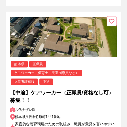
熊本県
正職員
ケアワーカー（保育士・児童指導員など）
児童養護施設
中途
【中途】ケアワーカー（正職員/資格なし可）
募集！！
八代ナザレ園
熊本県八代市竹原町1447番地
家庭的な養育環境のための取組み｜職員が意見を言いやすい