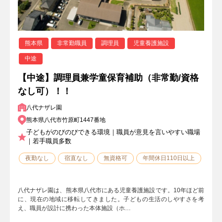
熊本県
非常勤職員
調理員
児童養護施設
中途
【中途】調理員兼学童保育補助（非常勤/資格
なし可）！！
八代ナザレ園
熊本県八代市竹原町1447番地
子どもがのびのびできる環境｜職員が意見を言いやすい職場
｜若手職員多数
夜勤なし
宿直なし
無資格可
年間休日110日以上
八代ナザレ園は、熊本県八代市にある児童養護施設です。10年ほど前
に、現在の地域に移転してきました。子どもの生活のしやすさを考
え、職員が設計に携わった本体施設（ホ…