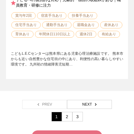
員教育・研修に注力
賞与年2回
宿直手当あり
扶養手当あり
住宅手当あり
通勤手当あり
退職金あり
産休あり
育休あり
年間休日110日以上
週休2日
有給あり
こどもL.E.Cセンターは熊本県にある児童心理治療施設です。 熊本市
からも近い自然豊かな住宅街の中にあり、利便性の高い暮らしやすい
環境です。 九州初の情緒障害児短期…
PREV
NEXT
1
2
3