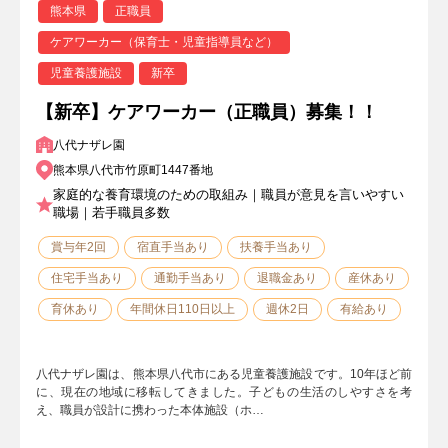
熊本県
正職員
ケアワーカー（保育士・児童指導員など）
児童養護施設
新卒
【新卒】ケアワーカー（正職員）募集！！
八代ナザレ園
熊本県八代市竹原町1447番地
家庭的な養育環境のための取組み｜職員が意見を言いやすい
職場｜若手職員多数
賞与年2回
宿直手当あり
扶養手当あり
住宅手当あり
通勤手当あり
退職金あり
産休あり
育休あり
年間休日110日以上
週休2日
有給あり
八代ナザレ園は、熊本県八代市にある児童養護施設です。10年ほど前
に、現在の地域に移転してきました。子どもの生活のしやすさを考
え、職員が設計に携わった本体施設（ホ…