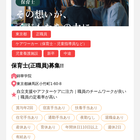
東京都
正職員
ケアワーカー（保育士・児童指導員など）
児童養護施設
新卒
中途
保育士(正職員)募集!!
錦華学院
東京都練馬区小竹町1-60-8
自立支援やアフターケアに注力｜職員のチームワークが良い
｜職員の定着率が高い
賞与年2回
宿直手当あり
扶養手当あり
住宅手当あり
通勤手当あり
夜勤なし
退職金あり
産休あり
育休あり
年間休日110日以上
週休2日
有給あり