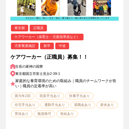
東京都
正職員
ケアワーカー（保育士・児童指導員など）
児童養護施設
新卒
中途
ケアワーカー（正職員）募集！！
生長の家神の国寮
東京都国立市富士見台2-39-1
家庭的な養育環境のための取組み｜職員のチームワークが良
い｜職員の定着率が高い
賞与年2回
宿直手当あり
扶養手当あり
住宅手当あり
通勤手当あり
退職金あり
産休あり
育休あり
無資格可
有給あり