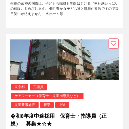
生長の家神の国寮は、子どもも職員も笑顔はじける〝幸せ感いっぱい
の施設〟をめざします。 個性豊かな子ども達と職員が多数ですので毎
日笑いが絶えません。 各ホーム毎…
東京都
正職員
ケアワーカー（保育士・児童指導員など）
児童養護施設
新卒
中途
令和8年度中途採用 保育士・指導員（正
規） 募集★☆★