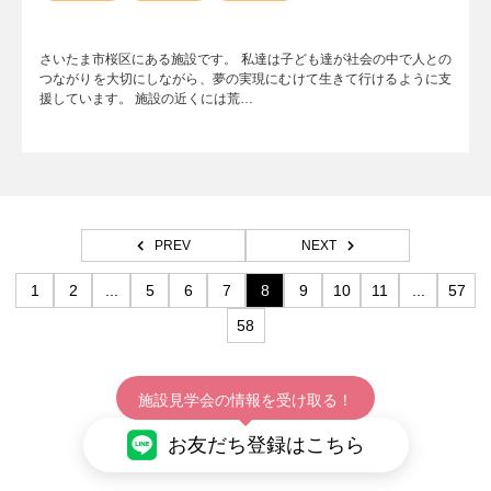
さいたま市桜区にある施設です。 私達は子ども達が社会の中で人との
つながりを大切にしながら、夢の実現にむけて生きて行けるように支
援しています。 施設の近くには荒…
PREV
NEXT
1
2
...
5
6
7
8
9
10
11
...
57
58
施設見学会の情報を受け取る！
お友だち登録はこちら