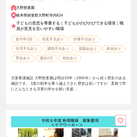
大野慈童園
岐阜県揖斐郡大野町寺内624
子どもの意思を尊重する｜子どもがのびのびできる環境｜職
員が意見を言いやすい職場
賞与年2回
宿直手当あり
扶養手当あり
住宅手当あり
通勤手当あり
退職金あり
産休あり
育休あり
週休2日
有給あり
児童養護施設 大野慈童園は明治33年（1900年）から続く歴史のある
施設です。 3度の戦争を乗り越えてきた歴史は長いですが、柔軟で常
にどんなときも児童の幸せを願い支援…