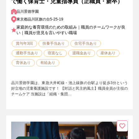
で働く保育士・児童指導員（正職員・新卒）
品川景徳学園
東京都品川区旗の台5-25-19
家庭的な養育環境のための取組み｜職員のチームワークが良
い｜職員が意見を言いやすい職場
賞与年3回
扶養手当あり
住宅手当あり
通勤手当あり
宿直なし
退職金あり
産休あり
育休あり
有給あり
品川景徳学園は、東急大井町線・池上線旗の台駅より徒歩3分という
好立地の児童養護施設です！ 【対話と民主的風土】職員全員が主役の
チームケア 当施設は「組織・集団…