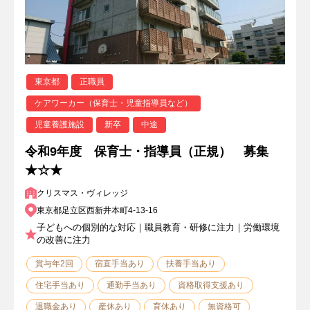
東京都
正職員
ケアワーカー（保育士・児童指導員など）
児童養護施設
新卒
中途
令和9年度 保育士・指導員（正規） 募集
★☆★
クリスマス・ヴィレッジ
東京都足立区西新井本町4-13-16
子どもへの個別的な対応｜職員教育・研修に注力｜労働環境
の改善に注力
賞与年2回
宿直手当あり
扶養手当あり
住宅手当あり
通勤手当あり
資格取得支援あり
退職金あり
産休あり
育休あり
無資格可