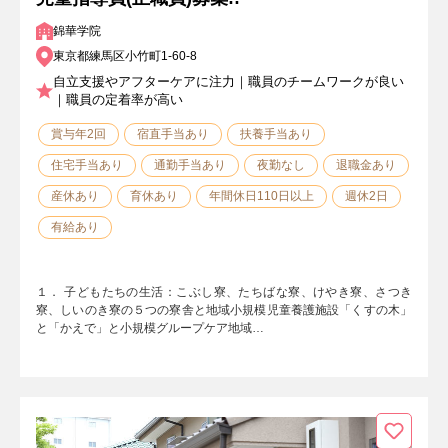
錦華学院
東京都練馬区小竹町1-60-8
自立支援やアフターケアに注力｜職員のチームワークが良い
｜職員の定着率が高い
賞与年2回
宿直手当あり
扶養手当あり
住宅手当あり
通勤手当あり
夜勤なし
退職金あり
産休あり
育休あり
年間休日110日以上
週休2日
有給あり
１． 子どもたちの生活：こぶし寮、たちばな寮、けやき寮、さつき
寮、しいのき寮の５つの寮舎と地域小規模児童養護施設「くすの木」
と「かえで」と小規模グループケア地域…