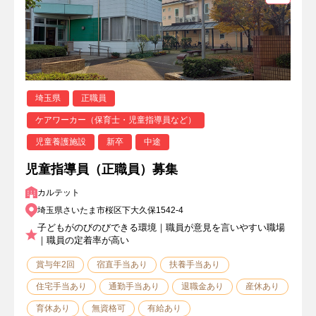
埼玉県
正職員
ケアワーカー（保育士・児童指導員など）
児童養護施設
新卒
中途
児童指導員（正職員）募集
カルテット
埼玉県さいたま市桜区下大久保1542-4
子どもがのびのびできる環境｜職員が意見を言いやすい職場
｜職員の定着率が高い
賞与年2回
宿直手当あり
扶養手当あり
住宅手当あり
通勤手当あり
退職金あり
産休あり
育休あり
無資格可
有給あり