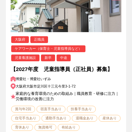
大阪府
正職員
ケアワーカー（保育士・児童指導員など）
児童養護施設
新卒
中途
【2027年度 児童指導員（正社員）募集】
博愛社・博愛社いずみ
大阪府大阪市淀川区十三元今里3-1-72
家庭的な養育環境のための取組み｜職員教育・研修に注力｜
労働環境の改善に注力
賞与年2回
宿直手当あり
扶養手当あり
住宅手当あり
通勤手当あり
退職金あり
産休あり
育休あり
無資格可
有給あり