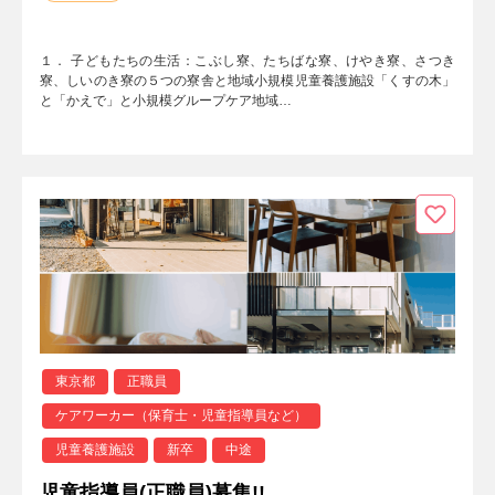
１． 子どもたちの生活：こぶし寮、たちばな寮、けやき寮、さつき
寮、しいのき寮の５つの寮舎と地域小規模児童養護施設「くすの木」
と「かえで」と小規模グループケア地域…
東京都
正職員
ケアワーカー（保育士・児童指導員など）
児童養護施設
新卒
中途
児童指導員(正職員)募集!!