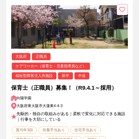
大阪府
正職員
ケアワーカー（保育士・児童指導員など）
福祉型障害児入所施設
新卒
中途
保育士（正職員）募集！（R9.4.1～採用）
向陽学園
大阪府東大阪市大蓮東4-4-3
先駆的・独自の取組みがある｜柔軟で変化に対応できる施設
｜行事を大切にしている
賞与年3回
扶養手当あり
住宅手当あり