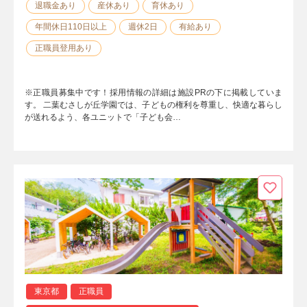
退職金あり
産休あり
育休あり
年間休日110日以上
週休2日
有給あり
正職員登用あり
※正職員募集中です！採用情報の詳細は施設PRの下に掲載していま
す。 二葉むさしが丘学園では、子どもの権利を尊重し、快適な暮らし
が送れるよう、各ユニットで「子ども会…
東京都
正職員