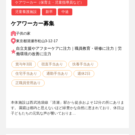
ケアワーカー（保育士・児童指導員など）
児童養護施設
新卒
中途
ケアワーカー募集
子供の家
東京都清瀬市松山3-12-17
自立支援やアフターケアに注力｜職員教育・研修に注力｜労
働環境の改善に注力
賞与年3回
宿直手当あり
扶養手当あり
住宅手当あり
通勤手当あり
週休2日
正職員登用あり
本体施設は西武池袋線「清瀬」駅から徒歩およそ12分の所にありま
す。 園庭は都内と思えないほど緑豊かな自然に恵まれており、休日は
子どもたちの元気な声が響いておりま…