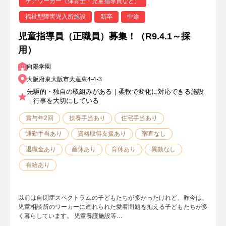
ケアワーカー（保育士・児童指導員など）
福祉型障害児入所施設
新卒
中途
児童指導員（正職員）募集！（R9.4.1～採
用）
向陽学園
大阪府東大阪市大蓮東4-4-3
先駆的・独自の取組みがある｜柔軟で変化に対応できる施設
｜行事を大切にしている
賞与年2回
扶養手当あり
住宅手当あり
通勤手当あり
資格取得支援あり
宿直なし
退職金あり
産休あり
育休あり
異動なし
有給あり
以前は自閉症スペクトラムの子どもたちが多かったけれど、昨今は、
児童相談所のワーカーに連れられた愛着問題を抱える子どもたちが多
く暮らしています。 児童養護施設等…