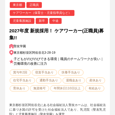
東京都
正職員
ケアワーカー（保育士・児童指導員など）
児童養護施設
新卒
中途
2027年度 新規採用！ ケアワーカー(正職員)募
集!!
聖友学園
東京都杉並区阿佐谷北3-28-19
子どもがのびのびできる環境｜職員のチームワークが良い｜
労働環境の改善に注力
賞与年2回
宿直手当あり
扶養手当あり
住宅手当あり
通勤手当あり
退職金あり
産休あり
育休あり
無資格可
年間休日110日以上
有給あり
東京都杉並区阿佐谷北にある社会福祉法人聖友ホームは、社会福祉法
に基づき国の許可を受けた社会福祉法人であり、乳児院（聖友乳児
院）と児童養護施設（聖友学園）を運営…