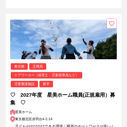
東京都
正職員
ケアワーカー（保育士・児童指導員など）
児童養護施設
新卒
♡ 2027年度 星美ホーム職員(正規雇用）募
集 ♡
星美ホーム
東京都北区赤羽台4-2-14
子どもがのびのびできる環境｜職員のチームワークが良い｜