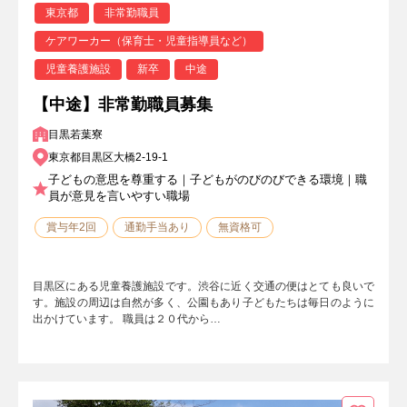
東京都
非常勤職員
ケアワーカー（保育士・児童指導員など）
児童養護施設
新卒
中途
【中途】非常勤職員募集
目黒若葉寮
東京都目黒区大橋2-19-1
子どもの意思を尊重する｜子どもがのびのびできる環境｜職
員が意見を言いやすい職場
賞与年2回
通勤手当あり
無資格可
目黒区にある児童養護施設です。渋谷に近く交通の便はとても良いで
す。施設の周辺は自然が多く、公園もあり子どもたちは毎日のように
出かけています。 職員は２０代から…