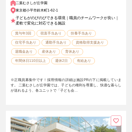
二葉むさしが丘学園
東京都小平市鈴木町1-62-1
子どもがのびのびできる環境｜職員のチームワークが良い｜
柔軟で変化に対応できる施設
賞与年3回
宿直手当あり
扶養手当あり
住宅手当あり
通勤手当あり
資格取得支援あり
退職金あり
産休あり
育休あり
年間休日110日以上
週休2日
有給あり
※正職員募集中です！採用情報の詳細は施設PRの下に掲載していま
す。 二葉むさしが丘学園では、子どもの権利を尊重し、快適な暮らし
が送れるよう、各ユニットで「子ども会…