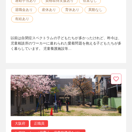
通勤手当あり
資格取得支援あり
宿直なし
退職金あり
産休あり
育休あり
異動なし
有給あり
以前は自閉症スペクトラムの子どもたちが多かったけれど、昨今は、
児童相談所のワーカーに連れられた愛着問題を抱える子どもたちが多
く暮らしています。 児童養護施設等…
大阪府
正職員