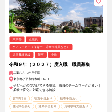
東京都
正職員
ケアワーカー（保育士・児童指導員など）
児童養護施設
新卒
中途
令和９年（２０２７）度入職 職員募集
二葉むさしが丘学園
東京都小平市鈴木町1-62-1
子どもがのびのびできる環境｜職員のチームワークが良い｜
柔軟で変化に対応できる施設
賞与年3回
宿直手当あり
扶養手当あり
住宅手当あり
通勤手当あり
資格取得支援あり