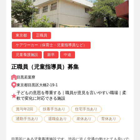
東京都
正職員
ケアワーカー（保育士・児童指導員など）
児童養護施設
新卒
中途
正職員（児童指導員）募集
目黒若葉寮
東京都目黒区大橋2-19-1
子どもの意思を尊重する｜職員が意見を言いやすい職場｜柔
軟で変化に対応できる施設
賞与年2回
扶養手当あり
住宅手当あり
通勤手当あり
退職金あり
産休あり
育休あり
目黒区にある児童養護施設です。渋谷に近く交通の便はとても良いで