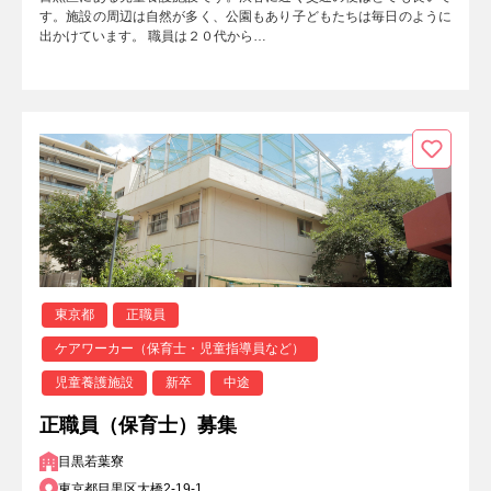
す。施設の周辺は自然が多く、公園もあり子どもたちは毎日のように
出かけています。 職員は２０代から…
東京都
正職員
ケアワーカー（保育士・児童指導員など）
児童養護施設
新卒
中途
正職員（保育士）募集
目黒若葉寮
東京都目黒区大橋2-19-1