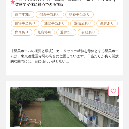
柔軟で変化に対応できる施設
賞与年3回
宿直手当あり
扶養手当あり
住宅手当あり
通勤手当あり
退職金あり
産休あり
育休あり
無資格可
週休2日
有給あり
【星美ホームの概要と環境】 カトリックの精神を母体とする星美ホー
ムは、東京都北区赤羽の高台に位置しています。日当たりが良く開放
的な園内には、目に優しい緑と広い…