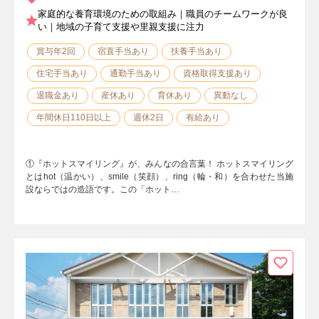
家庭的な養育環境のための取組み｜職員のチームワークが良
い｜地域の子育て支援や里親支援に注力
賞与年2回
宿直手当あり
扶養手当あり
住宅手当あり
通勤手当あり
資格取得支援あり
退職金あり
産休あり
育休あり
異動なし
年間休日110日以上
週休2日
有給あり
①『ホットスマイリング』が、みんなの合言葉！ ホットスマイリング
とはhot（温かい）、smile（笑顔）、ring（輪・和）を合わせた当施
設ならではの造語です。この「ホット…