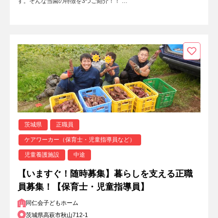
す。そんな当園の特徴を3つご紹介！！ …
茨城県
正職員
ケアワーカー（保育士・児童指導員など）
児童養護施設
中途
【いますぐ！随時募集】暮らしを支える正職
員募集！【保育士・児童指導員】
同仁会子どもホーム
茨城県高萩市秋山712-1