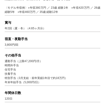
〈モデル年収例〉○年収380万円 ／ 23歳 経験1年 ○年収420万円 ／ 26歳
経験5年 ○年収460万円 ／ 35歳 経験12年
賞与
年2回（夏・冬）（4.65ヶ月分）
宿直・夜勤手当
3,800円/回
その他手当
通勤手当（上限47,200円/月）
時間外手当
住宅手当
扶養手当
特別手当（3月支給・前年実績1年目で約18万円）
年末年始手当（5,000円/日）
年間休日数
120日