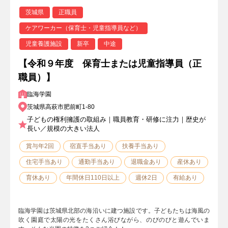
茨城県
正職員
ケアワーカー（保育士・児童指導員など）
児童養護施設
新卒
中途
【令和９年度 保育士または児童指導員（正
職員）】
臨海学園
茨城県高萩市肥前町1-80
子どもの権利擁護の取組み｜職員教育・研修に注力｜歴史が
長い／規模の大きい法人
賞与年2回
宿直手当あり
扶養手当あり
住宅手当あり
通勤手当あり
退職金あり
産休あり
育休あり
年間休日110日以上
週休2日
有給あり
臨海学園は茨城県北部の海沿いに建つ施設です。子どもたちは海風の
吹く園庭で太陽の光をたくさん浴びながら、のびのびと遊んでいま