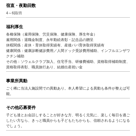
宿直・夜勤回数
4～6回/月
福利厚生
各種保険（雇用保険、労災保険、健康保険、厚生年金）
雇用関係：退職金制度、永年勤続表彰・記念品の贈呈
休暇関係：産休・育休取得実績有、産後パパ育休取得実績有
健康関係：健康診断健診費用／人間ドック受診費用補助、インフルエンザワ
クチン補助
その他：ソウェルクラブ加入、住宅手当、研修費補助、資格取得補助制度、
資格取得表彰、職員旅行あり、結婚出産祝い金
事業所異動
ごく稀に当法人施設間での異動あり。本人希望による異動も条件が整えば可
能。
その他応募要件
子ども達とお会話しすることが好きな方、明るく元気に、楽しく毎日を過ご
したい方なら、きっと職員からも子どもたちからも、信頼されるようになる
でしょう。