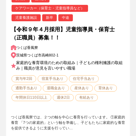
ケアワーカー（保育士・児童指導員など）
児童養護施設
新卒
中途
【令和９年４月採用】児童指導員・保育士
（正職員）募集！！
つくば香風寮
茨城県つくば市高崎802-1
家庭的な養育環境のための取組み｜子どもの権利擁護の取組
み｜職員が意見を言いやすい職場
賞与年2回
宿直手当あり
住宅手当あり
通勤手当あり
退職金あり
産休あり
育休あり
年間休日110日以上
週休2日
有給あり
つくば香風寮では、２つの軸を中心に養育を行っています。 ①家庭的
養育 「7つの家庭的」という軸を準備し、子どもたちに家庭的な養育
を提供できるように支援を行ってい…