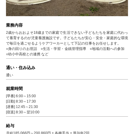
業務内容
2歳からおおよそ18歳までの家庭で生活できない子どもたちを家庭に代わっ
て養育するのが児童養護施設です。子どもたちが安心・安全・家庭的な環境
で毎日を過ごせるようケアワーカーとして下記の仕事をお任せします。
○身の回りのお世話 ○生活・学習・金銭管理指導 ○地域の活動への参加
○幼小中高校との連携 など
通い・住み込み
通い
就業時間
[早番] 6:00～15:00
[日勤] 8:30～17:30
[遅番] 12:45～21:30
[宿直] 8:30～翌10:00
給与
月給185,066円～200,860円 + 各種手当 + 賞与年2回