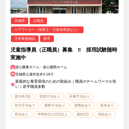
茨城県
正職員
ケアワーカー（保育士・児童指導員など）
児童養護施設
新卒
児童指導員（正職員）募集 ‼ 採用試験随時
実施中
道心園東ホーム・道心園西ホーム
茨城県土浦市並木3-18-5
家庭的な養育環境のための取組み｜職員のチームワークが良
い｜若手職員多数
賞与年2回
宿直手当あり
扶養手当あり
住宅手当あり
通勤手当あり
退職金あり
産休あり
育休あり
年間休日110日以上
週休2日
有給あり