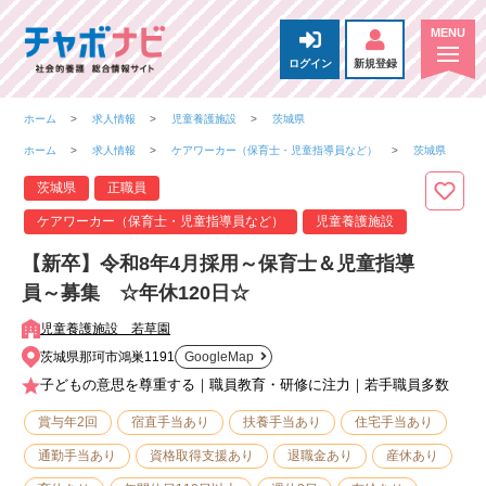
ログイン
新規登録
ホーム
求人情報
児童養護施設
茨城県
ホーム
求人情報
ケアワーカー（保育士・児童指導員など）
茨城県
茨城県
正職員
ケアワーカー（保育士・児童指導員など）
児童養護施設
【新卒】令和8年4月採用～保育士＆児童指導
員～募集 ☆年休120日☆
児童養護施設 若草園
茨城県那珂市鴻巣1191
GoogleMap
子どもの意思を尊重する｜職員教育・研修に注力｜若手職員多数
賞与年2回
宿直手当あり
扶養手当あり
住宅手当あり
通勤手当あり
資格取得支援あり
退職金あり
産休あり