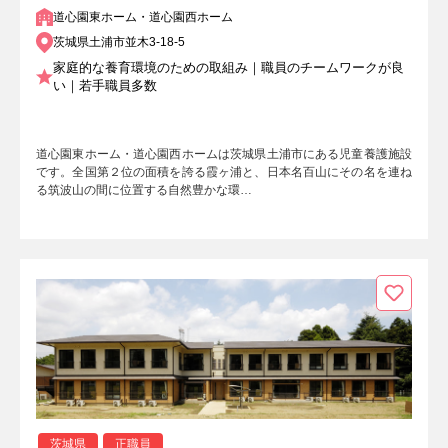
道心園東ホーム・道心園西ホーム
茨城県土浦市並木3-18-5
家庭的な養育環境のための取組み｜職員のチームワークが良
い｜若手職員多数
道心園東ホーム・道心園西ホームは茨城県土浦市にある児童養護施設
です。全国第２位の面積を誇る霞ヶ浦と、日本名百山にその名を連ね
る筑波山の間に位置する自然豊かな環…
茨城県
正職員