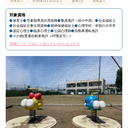
育休あり
年間休日110日以上
週休2日
有給あり
対象資格
保育士
児童指導員任用資格
教員免許（幼小中高）
社会福祉士
社会福祉主事任用資格
精神保健福祉士
心理学科・学部の大学卒
認定心理士
臨床心理士
公認心理師
自動車運転免許
その他(普通自動車免許（AT限定可）)
資格について詳しく知りたいかたはコチラ