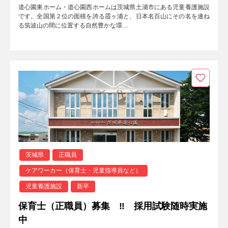
道心園東ホーム・道心園西ホームは茨城県土浦市にある児童養護施設
です。全国第２位の面積を誇る霞ヶ浦と、日本名百山にその名を連ね
る筑波山の間に位置する自然豊かな環…
茨城県
正職員
ケアワーカー（保育士・児童指導員など）
児童養護施設
新卒
保育士（正職員）募集 ‼ 採用試験随時実施
中