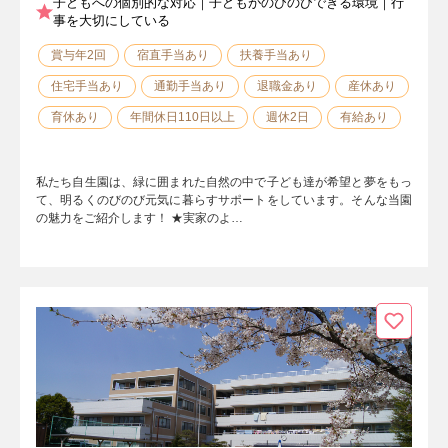
子どもへの個別的な対応｜子どもがのびのびできる環境｜行
事を大切にしている
賞与年2回
宿直手当あり
扶養手当あり
住宅手当あり
通勤手当あり
退職金あり
産休あり
育休あり
年間休日110日以上
週休2日
有給あり
私たち自生園は、緑に囲まれた自然の中で子ども達が希望と夢をもっ
て、明るくのびのび元気に暮らすサポートをしています。そんな当園
の魅力をご紹介します！ ★実家のよ…