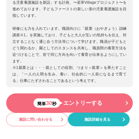
る児童養護施設を新設」する計画、〜若草Villageプロジェクト〜を
進めております。子どもファーストの新しい形の児童養護施設を目
指しています。
研修にも力を入れています。職員向けに「親業（おやぎょう）訓練
講座※1」を実施しており、子どもと大人が互いの気持ちを伝え、対
立することなく通じ合う方法等について学びます。職員が子どもと
どう関わるか、園としてのスタンスを共有し、職員間の養育方法を
近づけることで、皆で同じ方向を向いて養育が出来るようにしてい
ます。
※1親業とは・・・親としての役割、つまり＜親業＞を果たすこと
は、「一人の人間を生み、養い、社会的に一人前になるまで育て
る」仕事にたずさわることであるという考えです。
30
エントリーする
簡単
秒
施設に問い合わせる
施設詳細を見る