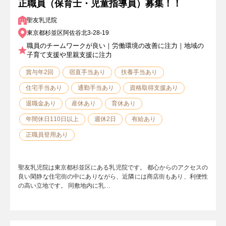
正職員（保育士・児童指導員）募集！！
聖友乳児院
東京都杉並区阿佐谷北3-28-19
職員のチームワークが良い｜労働環境の改善に注力｜地域の
子育て支援や里親支援に注力
賞与年2回
宿直手当あり
扶養手当あり
住宅手当あり
通勤手当あり
資格取得支援あり
退職金あり
産休あり
育休あり
年間休日110日以上
週休2日
有給あり
正職員登用あり
聖友乳児院は東京都杉並区にある乳児院です。 都心からのアクセスの
良い閑静な住宅街の中にありながら、近隣には商店街もあり、利便性
の高い立地です。 同敷地内に乳…