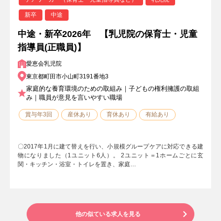
新卒
中途
中途・新卒2026年 【乳児院の保育士・児童
指導員(正職員)】
愛恵会乳児院
東京都町田市小山町3191番地3
家庭的な養育環境のための取組み｜子どもの権利擁護の取組
み｜職員が意見を言いやすい職場
賞与年3回
産休あり
育休あり
有給あり
〇2017年1月に建て替えを行い、小規模グループケアに対応できる建
物になりました（1ユニット6人）。 2ユニット＝1ホームごとに玄
関・キッチン・浴室・トイレを置き、家庭…
他の似ている求人を見る