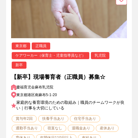
東京都
正職員
ケアワーカー（保育士・児童指導員など）
乳児院
新卒
【新卒】現場養育者（正職員）募集☆
慶福育児会麻布乳児院
東京都港区南麻布5-1-20
家庭的な養育環境のための取組み｜職員のチームワークが良
い｜行事を大切にしている
賞与年2回
扶養手当あり
住宅手当あり
通勤手当あり
宿直なし
退職金あり
産休あり
育休あり
年間休日110日以上
有給あり