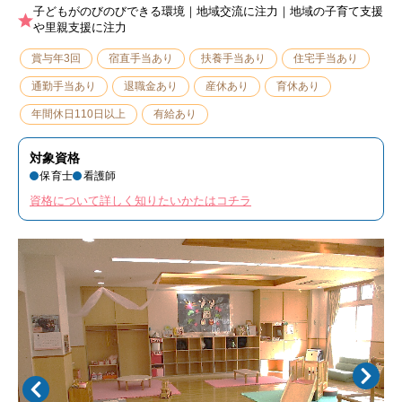
子どもがのびのびできる環境｜地域交流に注力｜地域の子育て支援
や里親支援に注力
賞与年3回
宿直手当あり
扶養手当あり
住宅手当あり
通勤手当あり
退職金あり
産休あり
育休あり
年間休日110日以上
有給あり
対象資格
保育士
看護師
資格について詳しく知りたいかたはコチラ