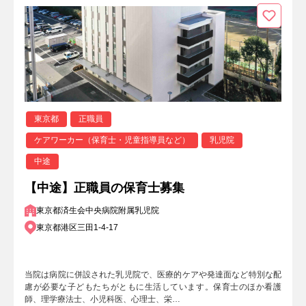
東京都
正職員
ケアワーカー（保育士・児童指導員など）
乳児院
中途
【中途】正職員の保育士募集
東京都済生会中央病院附属乳児院
東京都港区三田1-4-17
当院は病院に併設された乳児院で、医療的ケアや発達面など特別な配
慮が必要な子どもたちがともに生活しています。保育士のほか看護
師、理学療法士、小児科医、心理士、栄…