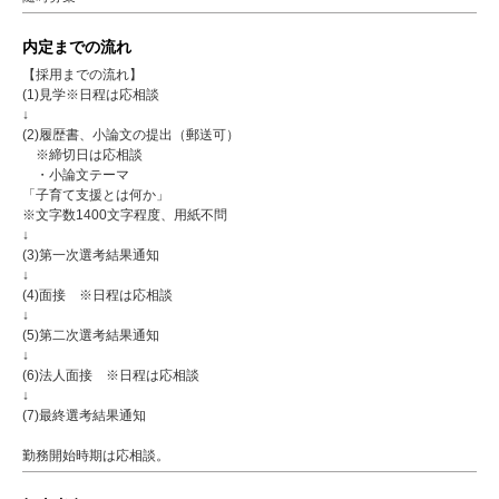
内定までの流れ
【採用までの流れ】
(1)見学※日程は応相談
↓
(2)履歴書、小論文の提出（郵送可）
※締切日は応相談
・小論文テーマ
「子育て支援とは何か」
※文字数1400文字程度、用紙不問
↓
(3)第一次選考結果通知
↓
(4)面接 ※日程は応相談
↓
(5)第二次選考結果通知
↓
(6)法人面接 ※日程は応相談
↓
(7)最終選考結果通知
勤務開始時期は応相談。