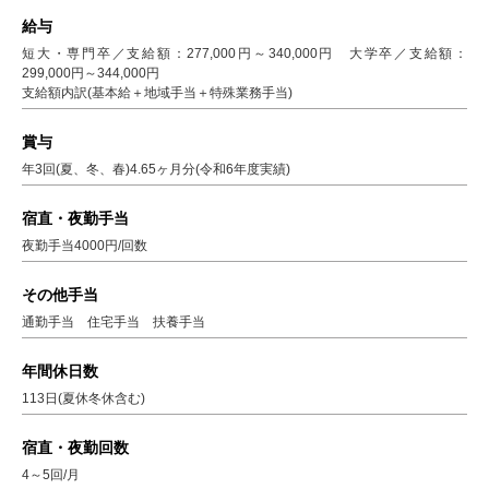
給与
短大・専門卒／支給額：277,000円～340,000円 大学卒／支給額：
299,000円～344,000円
支給額内訳(基本給＋地域手当＋特殊業務手当)
賞与
年3回(夏、冬、春)4.65ヶ月分(令和6年度実績)
宿直・夜勤手当
夜勤手当4000円/回数
その他手当
通勤手当 住宅手当 扶養手当
年間休日数
113日(夏休冬休含む)
宿直・夜勤回数
4～5回/月