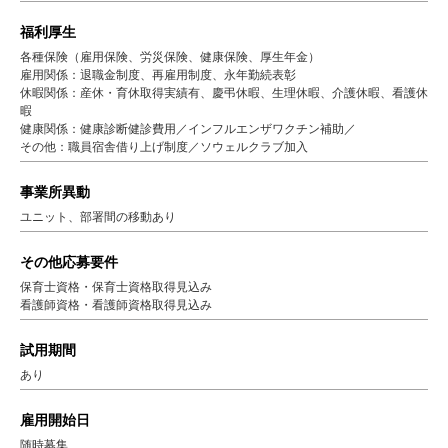
福利厚生
各種保険（雇用保険、労災保険、健康保険、厚生年金）
雇用関係：退職金制度、再雇用制度、永年勤続表彰
休暇関係：産休・育休取得実績有、慶弔休暇、生理休暇、介護休暇、看護休
暇
健康関係：健康診断健診費用／インフルエンザワクチン補助／
その他：職員宿舎借り上げ制度／ソウェルクラブ加入
事業所異動
ユニット、部署間の移動あり
その他応募要件
保育士資格・保育士資格取得見込み
看護師資格・看護師資格取得見込み
試用期間
あり
雇用開始日
随時募集