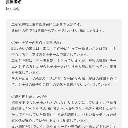
担当者名
鈴木健也
二葉乳児院は東京都新宿区にある乳児院です。
新宿区の中でも2路線からアクセスしやすい場所にあります。
◯子供を第一の視点（基本理念）
話し合いの際には、常に「この子にとって一番良いことは何か」を
中心に考え、支援方針をチームで決定しています。
二葉乳児院は「担当養育制」をとっていますが、複数の職員がチー
ムとして協力しながらお子様一人ひとりを大切に見守っていく養育
を実践しています。
そのため日々の会話や引き継ぎ、定例的な会議、記録の確認を通じ
て、お子様の様子や気持ちの変化を見逃さないようにしています。
◯退所後も続くつながり
措置変更後もお子様たちとのつながりを大切にしています。児童養
護施設などへと生活の場が変わった場合でも、先方と相談しながら
かつて担当していた職員が引き続き訪問し、バトンタッチされた愛
着関係が安心して紡がれるように配慮しています。
また訪問だけでなく、誕生日カードや季節のお手紙などをお届けす