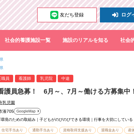
ログ
友だち登録
社会的養護施設一覧
施設のリアルを知る
社会
県
県
正職員
看護師
乳児院
中途
看護員急募！ 6月～、7月～働ける方募集中
舟乳児園
湊705
GoogleMap
育環境のための取組み｜子どもがのびのびできる環境｜行事を大切にしている
住宅手当あり
通勤手当あり
資格取得支援あり
退職金あり
産