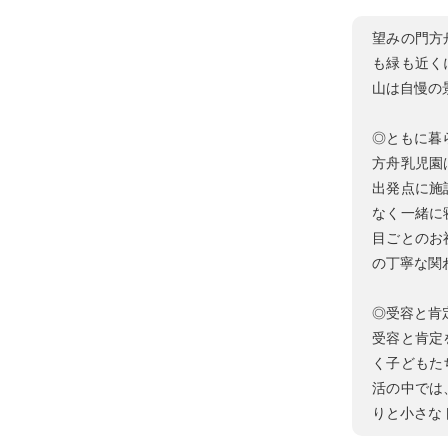
望みの門方
も緑も近く
山は自慢の
◎ともに暮
方舟乳児園
出発点に施
なく一緒に
目ごとのお
の丁寧な関
◎受容と肯
受容と肯定
く子どもた
活の中では
りと小さな