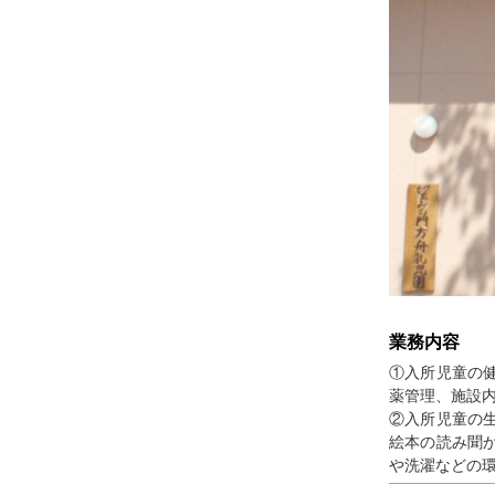
業務内容
①入所児童の
薬管理、施設
②入所児童の
絵本の読み聞
や洗濯などの