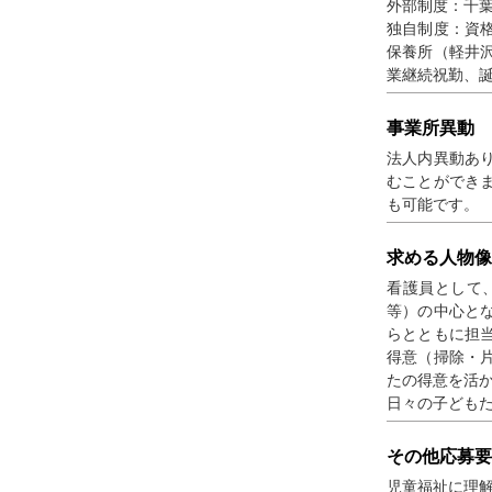
外部制度：千
独自制度：資
保養所（軽井
業継続祝勤、
事業所異動
法人内異動あ
むことができ
も可能です。
求める人物像
看護員として
等）の中心と
らとともに担
得意（掃除・片
たの得意を活
日々の子ども
その他応募要
児童福祉に理