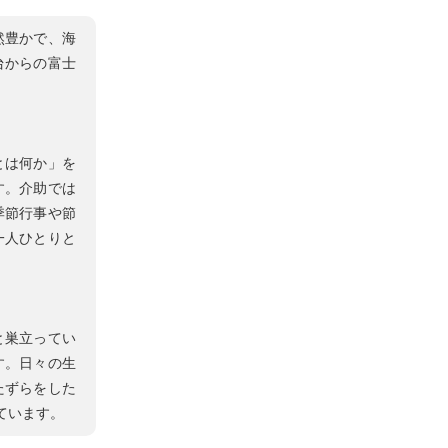
然豊かで、海
台からの富士
とは何か」を
す。介助では
季節行事や節
一人ひとりと
と巣立ってい
す。日々の生
たずらをした
ています。