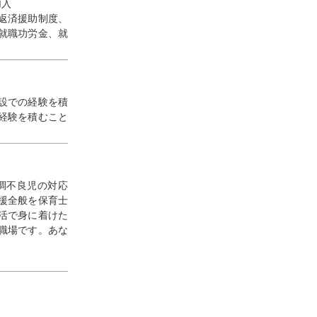
加入
返済援助制度、
就職功労金、就
設での経験を積
経験を積むこと
調不良児の対応
援全般を保育士
活で身に着けた
る職場です。あな