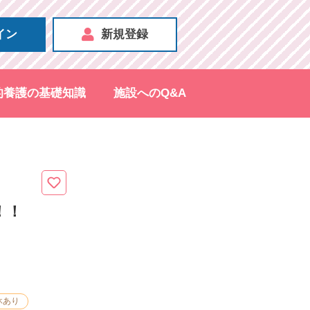
イン
新規登録
的養護の基礎知識
施設へのQ&A
！！
休あり