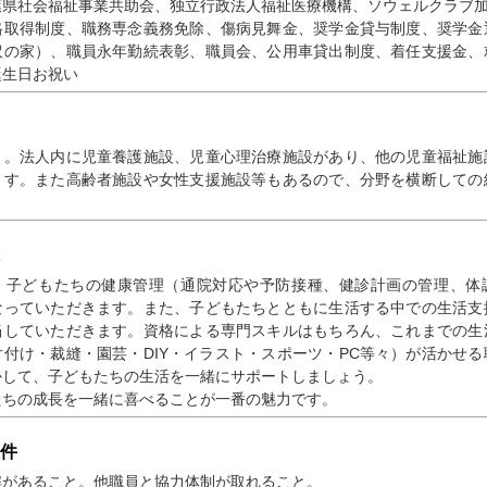
葉県社会福祉事業共助会、独立行政法人福祉医療機構、ソウェルクラブ
格取得制度、職務専念義務免除、傷病見舞金、奨学金貸与制度、奨学金
沢の家）、職員永年勤続表彰、職員会、公用車貸出制度、着任支援金、
誕生日お祝い
り。法人内に児童養護施設、児童心理治療施設があり、他の児童福祉施
ます。また高齢者施設や女性支援施設等もあるので、分野を横断しての
、子どもたちの健康管理（通院対応や予防接種、健診計画の管理、体
なっていただきます。また、子どもたちとともに生活する中での生活支
当していただきます。資格による専門スキルはもちろん、これまでの生
付け・裁縫・園芸・DIY・イラスト・スポーツ・PC等々）が活かせ
かして、子どもたちの生活を一緒にサポートしましょう。
たちの成長を一緒に喜べることが一番の魅力です。
件
解があること。他職員と協力体制が取れること。