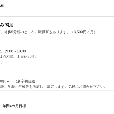
み
み
み 補足
。徒歩5分程のところに職員寮もあります。（3,500円／月）
たは9:00～18:00
は応相談。土日休も可。
し。
200円～ （新卒初任給）
経験、学歴、年齢等を考慮し、決定します。気軽にお問合せ下さい。
）年間4カ月目標