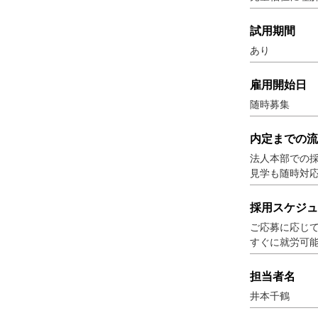
試用期間
あり
雇用開始日
随時募集
内定までの流
法人本部での
見学も随時対
採用スケジュ
ご応募に応じ
すぐに就労可
担当者名
井本千鶴