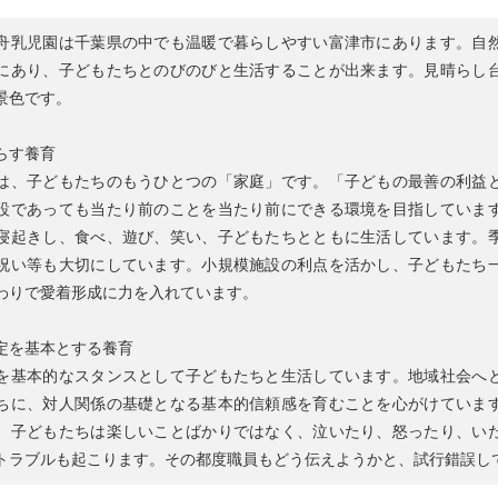
舟乳児園は千葉県の中でも温暖で暮らしやすい富津市にあります。自
にあり、子どもたちとのびのびと生活することが出来ます。見晴らし
景色です。
らす養育
は、子どもたちのもうひとつの「家庭」です。「子どもの最善の利益
設であっても当たり前のことを当たり前にできる環境を目指していま
寝起きし、食べ、遊び、笑い、子どもたちとともに生活しています。
祝い等も大切にしています。小規模施設の利点を活かし、子どもたち
わりで愛着形成に力を入れています。
定を基本とする養育
を基本的なスタンスとして子どもたちと生活しています。地域社会へ
ちに、対人関係の基礎となる基本的信頼感を育むことを心がけていま
、子どもたちは楽しいことばかりではなく、泣いたり、怒ったり、い
トラブルも起こります。その都度職員もどう伝えようかと、試行錯誤し