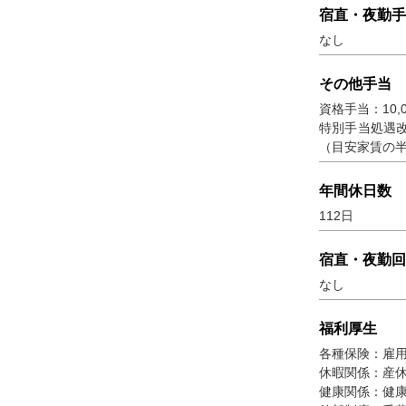
宿直・夜勤手
なし
その他手当
資格手当：10
特別手当処遇改
（目安家賃の
年間休日数
112日
宿直・夜勤回
なし
福利厚生
各種保険：雇
休暇関係：産
健康関係：健