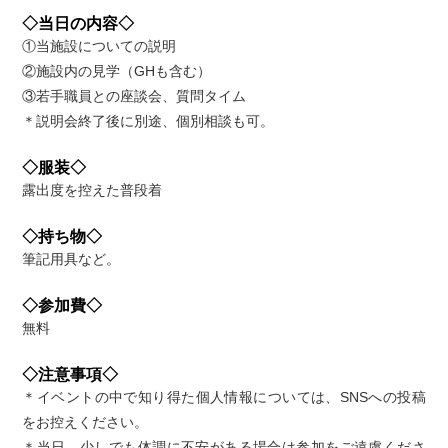
◇当日の内容◇
①当施設についての説明
②施設内の見学（GHも含む）
③若手職員との座談会、質問タイム
＊説明会終了後に別途、個別相談も可。
◇服装◇
露出度を控えた普段着
◇持ち物◇
筆記用具など。
◇参加費◇
無料
◇注意事項◇
＊イベントの中で知り得た個人情報については、SNSへの投稿
をお控えください。
＊当日、少しでも体調に不安がある場合は参加をご遠慮くださ