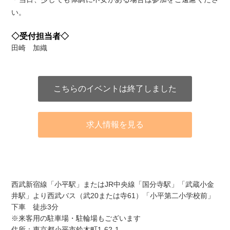
い。
◇受付担当者◇
田崎 加織
こちらのイベントは終了しました
求人情報を見る
アクセス
西武新宿線「小平駅」またはJR中央線「国分寺駅」「武蔵小金
井駅」より西武バス（武20または寺61）「小平第二小学校前」
下車 徒歩3分
※来客用の駐車場・駐輪場もございます
住所：東京都小平市鈴木町1-62-1