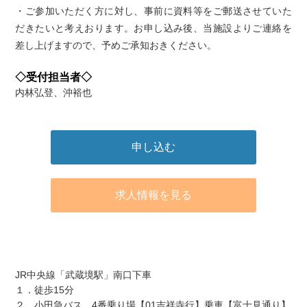
・ご参加いただく方に対し、事前に資料等をご郵送させていた
だきたいと考えおります。お申し込み後、当施設よりご連絡を
差し上げますので、予めご承知おきください。
◇受付担当者◇
内林弘登、沖裕也
申し込む
求人情報を見る
アクセス
JR中央線「武蔵境駅」南口下車
１．徒歩15分
２．小田急バス 4番乗り場【01吉祥寺行】乗車【富士見通り】