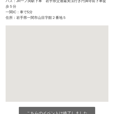
バス：JR一ノ関駅下車 岩手県交通厳美渓行き円満寺前下車徒
歩５分
一関IC：車で5分
住所：岩手県一関市山目字館２番地５
こちらのイベントは終了しました