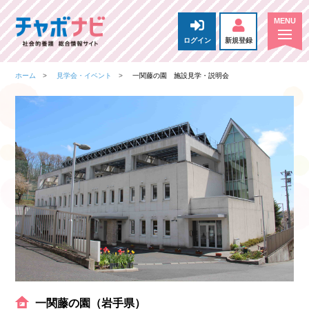
ログイン
新規登録
ホーム
見学会・イベント
一関藤の園 施設見学・説明会
一関藤の園（岩手県）