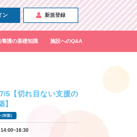
イン
新規登録
的養護の基礎知識
施設へのQ&A
）
7/5【切れ目ない支援の
築】
(対面)
14:00~16:30