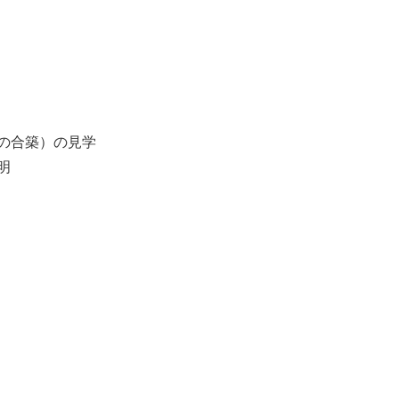
の合築）の見学
明