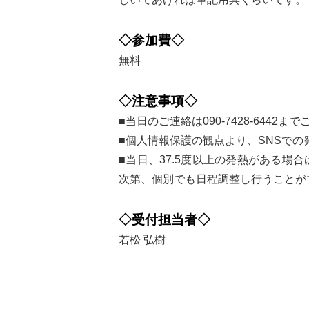
◇参加費◇
無料
◇注意事項◇
■当日のご連絡は090-7428-6442
■個人情報保護の観点より、SNSで
■当日、37.5度以上の発熱がある
次第、個別でも日程調整し行うことが
◇受付担当者◇
若松 弘樹