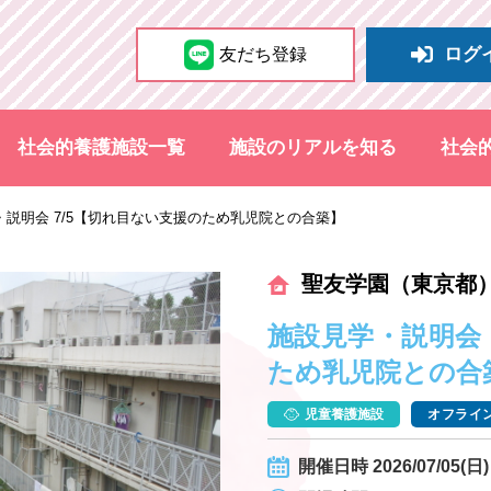
ログ
友だち登録
社会的養護施設一覧
施設のリアルを知る
社会
・説明会 7/5【切れ目ない支援のため乳児院との合築】
聖友学園（東京都
施設見学・説明会 
ため乳児院との合
児童養護施設
オフライン
開催日時 2026/07/05(日) 